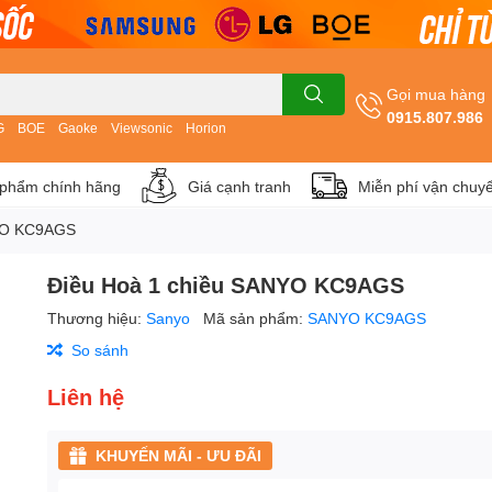
Gọi mua hàng
0915.807.986
G
BOE
Gaoke
Viewsonic
Horion
phẩm chính hãng
Giá cạnh tranh
Miễn phí vận chuy
NYO KC9AGS
Điều Hoà 1 chiều SANYO KC9AGS
Thương hiệu:
Sanyo
Mã sản phẩm:
SANYO KC9AGS
So sánh
Liên hệ
KHUYẾN MÃI - ƯU ĐÃI