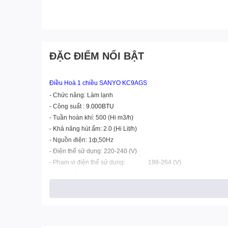
ĐẶC ĐIỂM NỔI BẬT
Điều Hoà 1 chiều SANYO KC9AGS
- Chức năng: Làm lạnh
- Công suất
: 9.000BTU
- Tuần hoàn khí: 500 (Hi m3/h)
- Khả năng hút ẩm: 2.0 (Hi Lit/h)
- Nguồn điện: 1ф,50Hz
- Điện thế sử dụng: 220-240 (V)
- Phạm vi điện thế sử dụng: 198-264 (V)
- Dòng điện hoạt động: (5.44)(1.19-6.21) (A)
- Công suất đầu vào: (1090)(250-1300) (W)
- Xuất xứ : Liên doanh
- Bảo hành 12 tháng