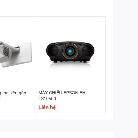
ng minh, bục giảng thông minh.
 tác siêu gần
MÁY CHIẾU EPSON EH-
I
LS10500
Liên hệ