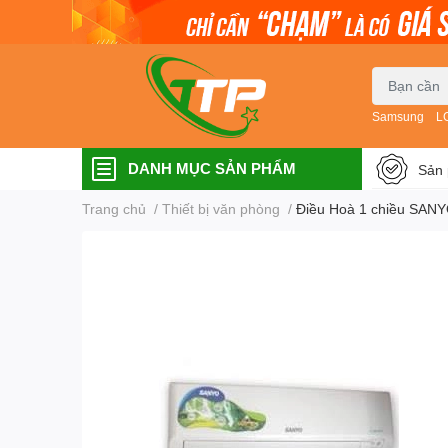
Samsung
L
DANH MỤC SẢN PHẨM
Sản 
Trang chủ
/
Thiết bị văn phòng
/
Điều Hoà 1 chiều SA