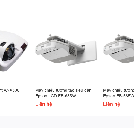
, Màn hình tương tác thông minh, bảng tương tác thông minh, Khung tương tác thô
otion Magix, PKLNS..
n phẩm chính hãng – Dịch vụ nhanh nhất
ên hệ:
0243.765.8333
/0915.807.986
ght ANX300
Máy chiếu tương tác siêu gần
Máy chiếu tương
Epson LCD EB-685W
Epson EB-585W
Liên hệ
Liên hệ