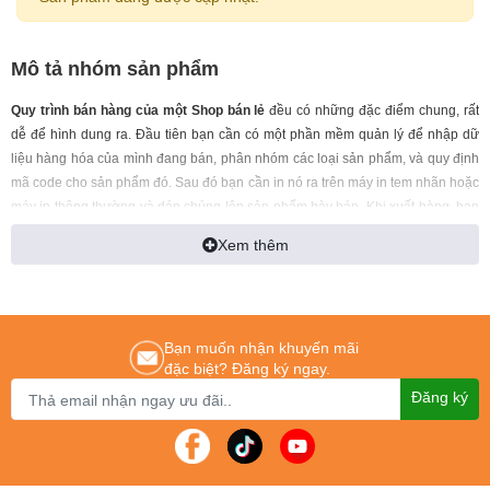
Mô tả nhóm sản phẩm
Quy trình bán hàng của một Shop bán lẻ
đều có những đặc điểm chung, rất
dễ để hình dung ra. Đầu tiên bạn cần có một phần mềm quản lý để nhập dữ
liệu hàng hóa của mình đang bán, phân nhóm các loại sản phẩm, và quy định
mã code cho sản phẩm đó. Sau đó bạn cần in nó ra trên máy in tem nhãn hoặc
máy in thông thường và dán chúng lên sản phẩm bày bán. Khi xuất hàng, bạn
chỉ cần mở phần mềm bán hàng lên, dùng máy quét mã code, sản phẩm
Xem thêm
khách hàng mua sẽ hiển thị trên phần mềm sau khi quét. Sau đó bạn chỉ việc
in ra bằng máy in hóa đơn và giao cho khách là xong. Các sản phẩm khách
hàng mua sau khi in ra hóa đơn, sẽ tự động lưu trong phần mềm, và bạn chỉ
việc mở phần mềm, kiểm tra lại các đơn hàng đã giao dịch. Rất tiện lợi, đơn
Bạn muốn nhận khuyến mãi
giản. Nếu các bạn cần tư vấn hỗ trợ, hãy liên hệ ngay với
Thành Phát
để được
đặc biệt? Đăng ký ngay.
tư vấn và chọn lựa những sản phẩm tốt, giá thành hợp lý.
Đăng ký
Sau đây là 1 số thiết bị cần thiết cho Shop bán hàng của ban: