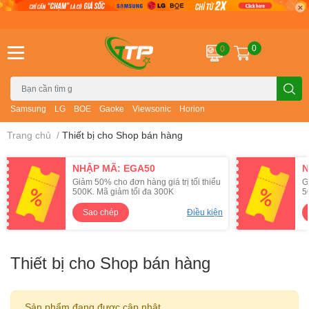
0
0
Samsung
LG
BOE
Gaoke
Viewsonic
Horion
Trang chủ
/
Thiết bị cho Shop bán hàng
NHẬP MÃ: EGA50
N
Giảm 50% cho đơn hàng giá trị tối thiểu
G
500K. Mã giảm tối đa 300K
5
Sao chép
Điều kiện
Thiết bị cho Shop bán hàng
Sản phẩm đang được cập nhật.