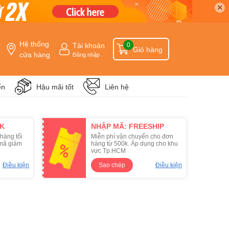
✕
Hệ thống
Tài khoản
0
Giỏ hàng
cửa hàng
Đăng nhập
ển
Hậu mãi tốt
Liên hệ
9K
NHẬP MÃ: FREESHIP
hàng tối
Miễn phí vận chuyển cho đơn
1 mã giảm
hàng từ 500k. Áp dụng cho khu
vực Tp.HCM
Điều kiện
Sao chép
Điều kiện