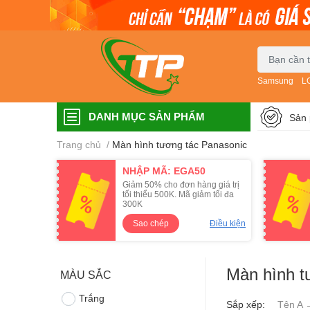
Samsung
L
DANH MỤC SẢN PHẨM
Sản 
Trang chủ
/
Màn hình tương tác Panasonic
NHẬP MÃ: EGA50
Giảm 50% cho đơn hàng giá trị
tối thiểu 500K. Mã giảm tối đa
300K
Sao chép
Điều kiện
Màn hình t
MÀU SẮC
Trắng
Sắp xếp:
Tên A 