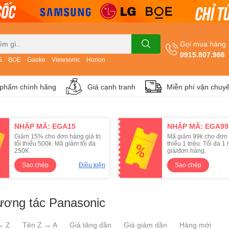
Gọi mua hàng
0915.807.986
G
BOE
Gaoke
Viewsonic
Horion
phẩm chính hãng
Giá cạnh tranh
Miễn phí vận chuy
NHẬP MÃ: EGA15
NHẬP MÃ: EGA9
Giảm 15% cho đơn hàng giá trị
Mã giảm 99k cho đơn 
tối thiểu 500k. Mã giảm tối đa
thiểu 1 triệu. Tối đa 
250K
giá/đơn hàng.
Sao chép
Điều kiện
Sao chép
ương tác Panasonic
→ Z
Tên Z → A
Giá tăng dần
Giá giảm dần
Hàng mới