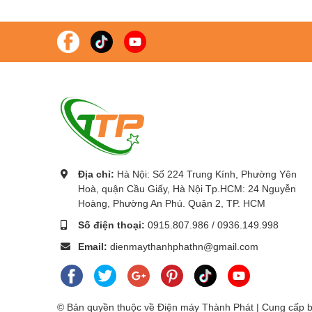
Địa chỉ:
Hà Nội: Số 224 Trung Kính, Phường Yên
Hoà, quận Cầu Giấy, Hà Nội Tp.HCM: 24 Nguyễn
Công Ty Cổ Phần Thiết Bị DNC
phân phối chính thức Máy chiếu, M
Hoàng, Phường An Phú. Quận 2, TP. HCM
Với các thương hiệu nổi tiếng như
:
Gaoke, PK Pro, Boxlight, Moti
Số điện thoại:
0915.807.986
/
0936.149.998
Chúng tôi cam kết mang lại cho khách hàng :
Giá tốt nhất – Sản p
Để được tư vấn lắp đặt và sử dụng sản phẩm Quý khách hàng liên 
Email:
dienmaythanhphathn@gmail.com
Cung cấp
Màn hình tương tác Panasonic
nhất tại Hà Nội
© Bản quyền thuộc về Điện máy Thành Phát | Cung cấp 