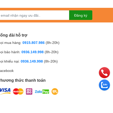
Đăng ký
ổng đài hỗ trợ
ọi mua hàng:
0915.807.986
(8h-20h)
ọi bảo hành:
0936.149.998
(8h-20h)
ọi khiếu nại:
0936.149.998
(8h-20h)
acebook
minh, bục giảng thông minh.
hương thức thanh toán