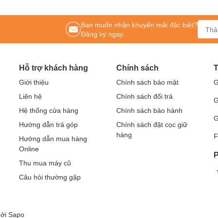
Bạn muốn nhận khuyến mãi đặc biệt?
Đăng ký ngay.
Hỗ trợ khách hàng
Chính sách
T
Giới thiệu
Chính sách bảo mật
G
Liên hệ
Chính sách đổi trả
G
Hệ thống cửa hàng
Chính sách bảo hành
G
Hướng dẫn trả góp
Chính sách đặt cọc giữ
hàng
F
àn hình tương tác thông minh, bảng tương tác thông minh, Khung tương tác thông 
Hướng dẫn mua hàng
on Magix, PKLNS..
Online
P
hẩm chính hãng – Dịch vụ nhanh nhất
Thu mua máy cũ
hệ:
0243.796.0283
/0915.807.986
Câu hỏi thường gặp
bởi
Sapo