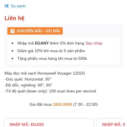
So sánh
Liên hệ
KHUYẾN MÃI - ƯU ĐÃI
Nhập mã
EGANY
thêm 5% đơn hàng
Sao chép
Giảm giá 10% khi mua từ 5 sản phẩm
Tặng phiếu mua hàng khi mua từ 500k
Máy đọc mã vạch Honeywell Voyager 1202G
-Góc quét: Horizontal: 30°
-Độ dốc, nghiêng: 60°, 60°
-Tố độ quét (laser only): 100 scan lines per second
Gọi đặt mua
1800.0000
(7:30 - 22:00)
NHẬP MÃ: EGA50
NHẬP MÃ: E