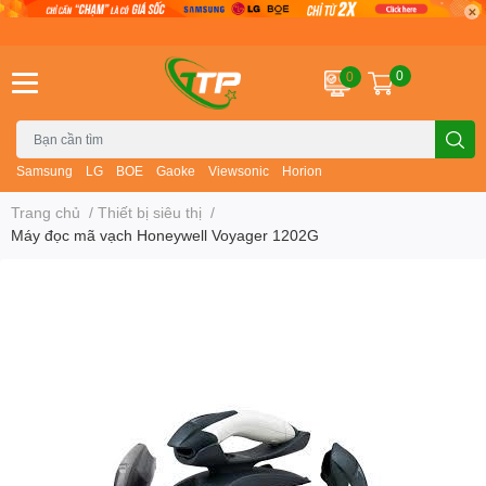
0
0
Samsung
LG
BOE
Gaoke
Viewsonic
Horion
Trang chủ
/
Thiết bị siêu thị
/
Máy đọc mã vạch Honeywell Voyager 1202G