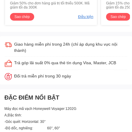
Giảm 50% cho đơn hàng giá trị tối thiểu 500K. Mã
Giảm 15% cho đơ
giảm tối đa 300K
giảm tối đa 250
Sao chép
Điều kiện
Sao chép
Giao hàng miễn phí trong 24h (chỉ áp dụng khu vực nội
thành)
Trả góp lãi suất 0% qua thẻ tín dụng Visa, Master, JCB
Đổi trả miễn phí trong 30 ngày
ĐẶC ĐIỂM NỔI BẬT
Máy đọc mã vạch Honeywell Voyager 1202G
A,Đặc tính:
-Góc quét: Horizontal: 30°
-Độ dốc, nghiêng: 60°, 60°