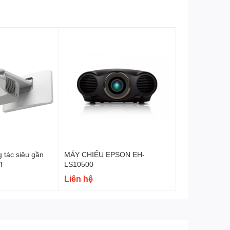
ng hơn và không gian làm việc yêu cầu.
ặc có nhiều người tương tác hơn trong một cuộc họp. Sẽ có nhiều
 tác siêu gần
MÁY CHIẾU EPSON EH-
I
LS10500
Liên hệ
phần hoạt động và do đó cần phần mềm để tương tác. Phần mềm