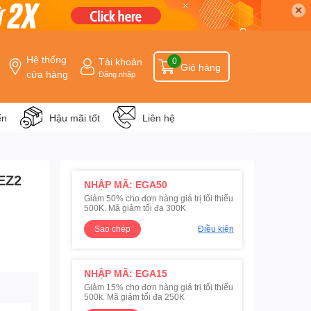
✕
Hệ thống
Tài khoản
0
Giỏ hàng
cửa hàng
Đăng nhập
ển
Hậu mãi tốt
Liên hệ
 EZ2
NHẬP MÃ: EGA50
Giảm 50% cho đơn hàng giá trị tối thiểu
500K. Mã giảm tối đa 300K
Sao chép
Điều kiện
NHẬP MÃ: EGA15
Giảm 15% cho đơn hàng giá trị tối thiểu
500k. Mã giảm tối đa 250K