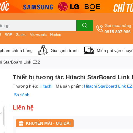
Gọi mua hàng
0915.807.986
G
BOE
Gaoke
Viewsonic
Horion
phẩm chính hãng
Giá cạnh tranh
Miễn phí vận chuy
chi StarBoard Link EZ2
Thiết bị tương tác Hitachi StarBoard Link
Thương hiệu:
Hitachi
Mã sản phẩm:
Hitachi StarBoard Link EZ
So sánh
Liên hệ
KHUYẾN MÃI - ƯU ĐÃI