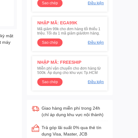
Sao chép
Điều kiện
NHẬP MÃ: EGA99K
Mã giảm 99k cho đơn hàng tối thiểu 1
triệu. Tối đa 1 mã giảm giá/đơn hàng.
 kỳ mặt
ột máy
Sao chép
Điều kiện
NHẬP MÃ: FREESHIP
Miễn phí vận chuyển cho đơn hàng từ
500k. Áp dụng cho khu vực Tp.HCM
Sao chép
Điều kiện
Giao hàng miễn phí trong 24h
(chỉ áp dụng khu vực nội thành)
Trả góp lãi suất 0% qua thẻ tín
dụng Visa, Master, JCB