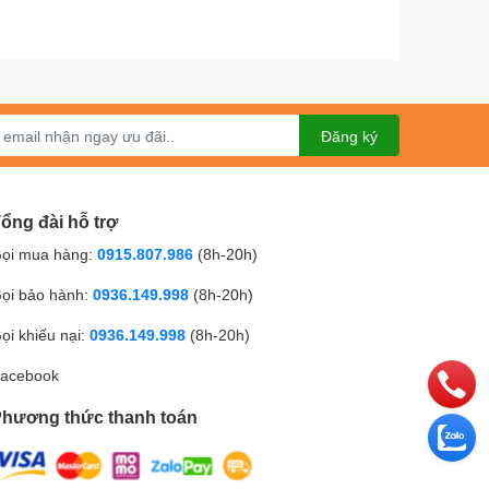
Đăng ký
ổng đài hỗ trợ
ọi mua hàng:
0915.807.986
(8h-20h)
ọi bảo hành:
0936.149.998
(8h-20h)
ng minh, bục giảng thông minh.
ọi khiếu nại:
0936.149.998
(8h-20h)
acebook
hương thức thanh toán