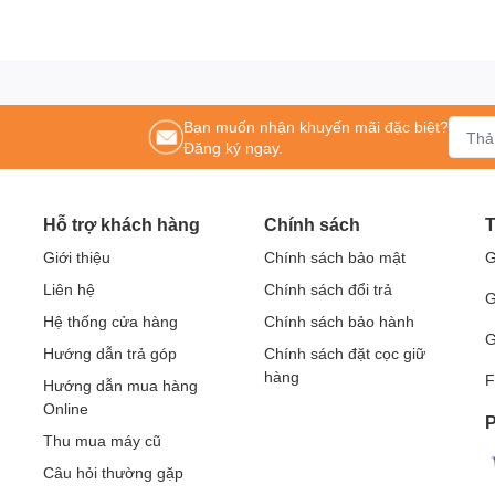
cable length: 19.7 ft)
 90" (aspect ratio 4:3)
- 90" (aspect ratio 16:10)
i
ints/sec
(H) x 1.6"(D)
Bạn muốn nhận khuyến mãi đặc biệt?
) x 0.9"(H) x 0.8"(D)
Đăng ký ngay.
5° C) 20-80% Humidity
0-45° C) 20-80% Humidity
B Bus Power)
Hỗ trợ khách hàng
Chính sách
T
bs
6 lbs, Reflective bars: 1.76 lbs)
Giới thiệu
Chính sách bảo mật
G
"(H) × 10.2"(D)
Liên hệ
Chính sách đổi trả
 FCC Class B, CE
G
Hệ thống cửa hàng
Chính sách bảo hành
, Màn hình tương tác thông minh, bảng tương tác thông minh, Khung tương tác thô
G
Hướng dẫn trả góp
Chính sách đặt cọc giữ
otion Magix, PKLNS..
hàng
F
n phẩm chính hãng – Dịch vụ nhanh nhất
Hướng dẫn mua hàng
Online
ên hệ:
0243.796.0283/0915.807.986
P
 HITACHI
nhất tại Hà Nội
Thu mua máy cũ
Câu hỏi thường gặp