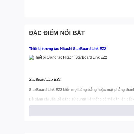
ĐẶC ĐIỂM NỔI BẬT
Thiết bị tương tác Hitachi StarBoard Link EZ2
StarBoard
Link EZ
2
StarBoard Link EZ2 biến mọi bảng trắng hoặc mặt phẳng thành
Dễ dàng cài đặt! Dễ dàng sử dụng! Hệ thống có thể gắn lên bất k
để đào tạo, dạy học với đầy đủ các tính năng của một bảng tươn
Dễ dàng cài đặt
StarBoard Link EZ2 biến mọi bảng trắng, bức tường hoặc mặt ph