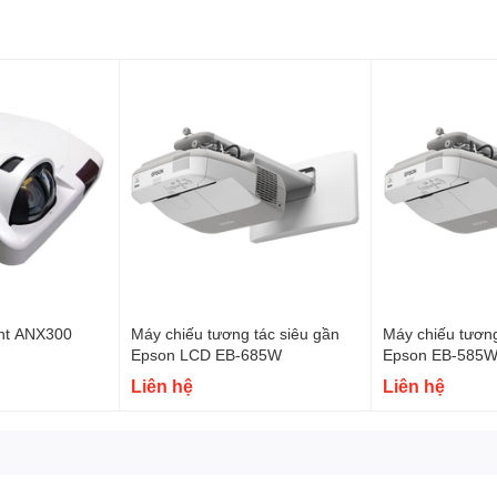
ừ 45'' nếu mặt phẳng bị giới hạn cho tới 90'' cho những căn phòng có kích thước rộ
ng tác với các hoạt động, websites và nội dung đa phương tiện.
ón để phóng to và thu nhỏ hình ảnh
g Starboard cùng một lúc. Bạn có thể cho kiểm tra nhiều học sinh cùng một lúc ho
ght ANX300
Máy chiếu tương tác siêu gần
Máy chiếu tương
Epson LCD EB-685W
Epson EB-585W
Liên hệ
Liên hệ
iữa các ứng dụng giữa bảng và máy tính. Bề mặt tự nó không phải là một thành 
vời.
k EZ2
e Sensor System