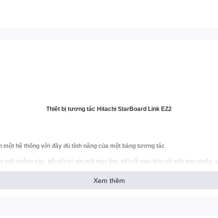
Thiết bị tương tác Hitachi StarBoard Link EZ2
 một hệ thống với đầy đủ tính năng của một bảng tương tác
ỳ mặt phẳng nào, kết nối nó với một máy tính, kết nối máy tính với một máy chiếu, 
g tác thông minh.
Xem thêm
ẳng thành một hệ thống với đầy đủ tính năng của một bảng tương tác