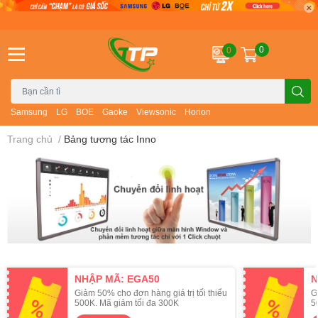
0
0
Samsung
LG
BOE
Gaoke
Viewsonic
Horion
Trang chủ
/
Bảng tương tác Inno
NHẬP MÃ: EGA50
N
Giảm 50% cho đơn hàng giá trị tối thiểu
G
500K. Mã giảm tối đa 300K
5