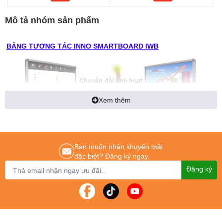
Mô tả nhóm sản phẩm
BẢNG TƯƠNG TÁC INNO SMARTBOARD IWB
Xem thêm
Tính năng sản phẩm
Thế hệ bảng tương tác mới nhất, tương tác đa điểm lên tới 6 người
Bạn muốn nhận khuyến mãi
dùng tương tác đồng thời & độc lập
đặc biệt? Đăng ký ngay.
Đăng ký
Tương tác trực tiếp bằng tay hoặc bút viết
Thực hiện các hoạt động viết/xoá cùng lúc
Khả năng nhận diện các cử chỉ đa cảm ứng