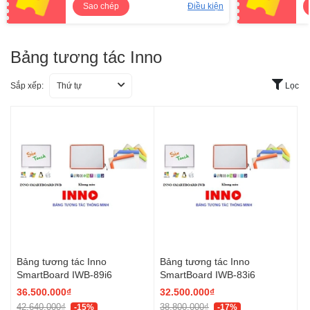
Sao chép
Điều kiện
Bảng tương tác Inno
Sắp xếp:
Thứ tự
Lọc
Bảng tương tác Inno
Bảng tương tác Inno
SmartBoard IWB-89i6
SmartBoard IWB-83i6
36.500.000₫
32.500.000₫
42.640.000₫
38.800.000₫
-15%
-17%