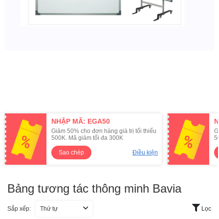
NHẬP MÃ: EGA50
N
Giảm 50% cho đơn hàng giá trị tối thiểu
G
500K. Mã giảm tối đa 300K
5
Sao chép
Điều kiện
Bảng tương tác thông minh Bavia
Sắp xếp:
Thứ tự
Lọc