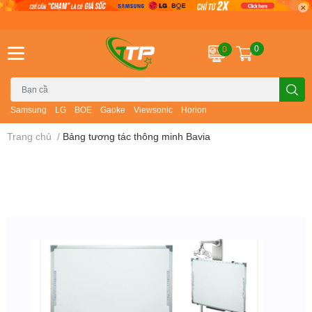
0
0
Samsung
LG
BOE
Gaoke
Viewsonic
Horion
Trang chủ
/
Bảng tương tác thông minh Bavia