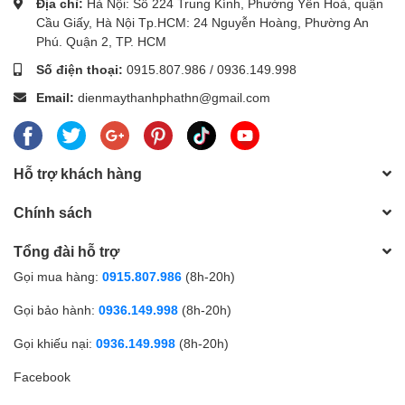
Địa chỉ:
Hà Nội: Số 224 Trung Kính, Phường Yên Hoà, quận
tương tác thông minh, bảng tương tác thông minh, Khung tương tác thông
Cầu Giấy, Hà Nội Tp.HCM: 24 Nguyễn Hoàng, Phường An
minh, bục giảng thông minh.
Phú. Quận 2, TP. HCM
Với các thương hiệu nổi tiếng như
:
Gaoke, PK Pro, Boxlight, Motion Magix,
Số điện thoại:
0915.807.986
/
0936.149.998
PKLNS..
Email:
dienmaythanhphathn@gmail.com
Chúng tôi cam kết mang lại cho khách hàng :
Giá tốt nhất – Sản phẩm chính
hãng – Dịch vụ nhanh nhất
Để được tư vấn lắp đặt và sử dụng sản phẩm Quý khách hàng liên
hệ:
0243.796.0283
/0915.807.986
Hỗ trợ khách hàng
Cung cấp
Bảng tương tác giá rẻ
-
Bảng tương tác thông minh Bavia
nhất
tại Hà Nội
Chính sách
Tổng đài hỗ trợ
Gọi mua hàng:
0915.807.986
(8h-20h)
Gọi bảo hành:
0936.149.998
(8h-20h)
Gọi khiếu nại:
0936.149.998
(8h-20h)
Facebook