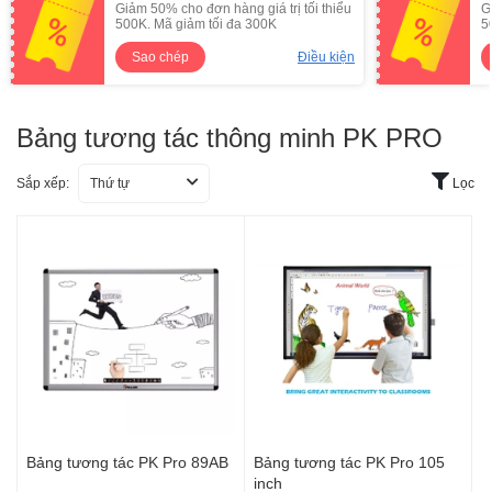
Giảm 50% cho đơn hàng giá trị tối thiểu
G
500K. Mã giảm tối đa 300K
5
Sao chép
Điều kiện
Bảng tương tác thông minh PK PRO
Sắp xếp:
Thứ tự
Lọc
Bảng tương tác PK Pro 89AB
Bảng tương tác PK Pro 105
inch