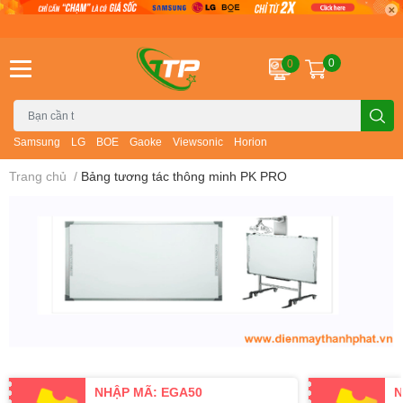
0
0
Samsung
LG
BOE
Gaoke
Viewsonic
Horion
Trang chủ
/
Bảng tương tác thông minh PK PRO
NHẬP MÃ: EGA50
N