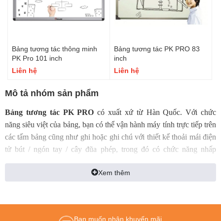
Bảng tương tác thông minh
Bảng tương tác PK PRO 83
PK Pro 101 inch
inch
Liên hệ
Liên hệ
Mô tả nhóm sản phẩm
Bảng tương tác PK PRO
có xuất xứ từ Hàn Quốc. Với chức
năng siêu việt của bảng, bạn có thể vận hành máy tính trực tiếp trên
các tấm bảng cũng như ghi hoặc ghi chú với thiết kế thoải mái điện
tử bút / ngón tay / cây đũa phép, trong đó có chức năng nhấp
đúp. PK PRO cảm ứng với công nghệ camera quang học đa điểm
Xem thêm
thông minh, kích thước bảng lớn, cho phép sử dụng phần mềm linh
hoạt với các công cụ được tùy biến nhiều hơn rất nhiều giúp cho
việc sử dụng được sinh động cũng như thực tế hơn.
Bạn muốn nhận khuyến mãi