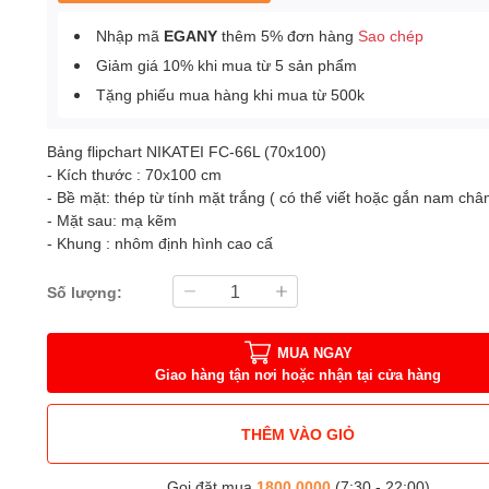
Nhập mã
EGANY
thêm 5% đơn hàng
Sao chép
Giảm giá 10% khi mua từ 5 sản phẩm
Tặng phiếu mua hàng khi mua từ 500k
Bảng flipchart NIKATEI FC-66L (70x100)
- Kích thước : 70x100 cm
- Bề mặt: thép từ tính mặt trắng ( có thể viết hoặc gắn nam châ
- Mặt sau: mạ kẽm
- Khung : nhôm định hình cao cấ
Số lượng:
MUA NGAY
Giao hàng tận nơi hoặc nhận tại cửa hàng
THÊM VÀO GIỎ
Gọi đặt mua
1800.0000
(7:30 - 22:00)