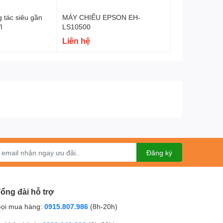
 tác siêu gần
MÁY CHIẾU EPSON EH-
I
LS10500
Liên hệ
Đăng ký
ổng đài hỗ trợ
ọi mua hàng:
0915.807.986
(8h-20h)