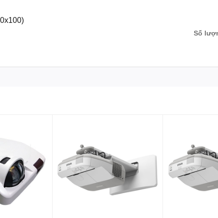
70x100)
, Màn hình tương tác thông minh, bảng tương tác thông minh, Khung tương tác thô
Số lượ
otion Magix, PKLNS..
n phẩm chính hãng – Dịch vụ nhanh nhất
ên hệ:
0243.765.8333
/
0915.807.986