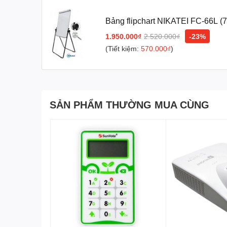
Bảng flipchart NIKATEI FC-66L (
Công Ty Cổ Phần Thiết Bị DNC
phân phối chính thức Máy chiếu
1.950.000₫
2.520.000₫
-23%
Với các thương hiệu nổi tiếng như
:
Gaoke, PK Pro, Boxlight, M
(Tiết kiệm:
570.000₫
)
Chúng tôi cam kết mang lại cho khách hàng :
Giá tốt nhất – Sả
Để được tư vấn lắp đặt và sử dụng sản phẩm Quý khách hàng li
Cung cấp
Bảng
Flipchart
giá rẻ nhất
tại Hà nội
SẢN PHẨM THƯỜNG MUA CÙNG