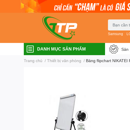
Samsung
L
DANH MỤC SẢN PHẨM
Sản 
Trang chủ
/
Thiết bị văn phòng
/
Bảng flipchart NIKATEI