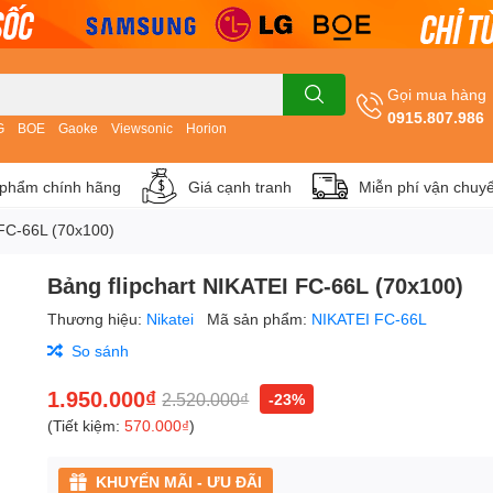
Gọi mua hàng
0915.807.986
G
BOE
Gaoke
Viewsonic
Horion
phẩm chính hãng
Giá cạnh tranh
Miễn phí vận chuy
 FC-66L (70x100)
Bảng flipchart NIKATEI FC-66L (70x100)
Thương hiệu:
Nikatei
Mã sản phẩm:
NIKATEI FC-66L
So sánh
1.950.000₫
2.520.000₫
-23%
(Tiết kiệm:
570.000₫
)
KHUYẾN MÃI - ƯU ĐÃI