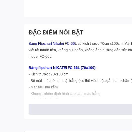
ĐẶC ĐIỂM NỔI BẬT
Bảng Flipchart Nikatei FC-66L
có kích thước 70cm x100cm. Mặt b
viết rất thuận tiện, không bụi phấn, không ảnh hưởng đến sức kh
model FC-66L
Bảng flipchart NIKATEI FC-66L (70x100)
- Kích thước : 70x100 cm
- Bề mặt: thép từ tính mặt trắng ( có thể viết hoặc gắn nam châm 
- Mặt sau: mạ kẽm
- Khung : nhôm định hình cao cấp, màu trắng
- Có giá để bút viết
- Chân đế: bằng sắt, sơn tĩnh điện màu đen.
- Phụ kiện:1 viên tấm xóa có từ tính, 4 cục nam châm, 2 bút viế
- Xuất xứ Trung Quốc
- Bảo hành 12 tháng.