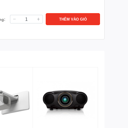
ng minh, bục giảng thông minh.
ng:
THÊM VÀO GIỎ