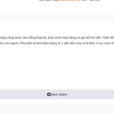
ảng cũng được làm bằng thép từ, phía dưới mép bảng có giá để bút viết. Chân đến
ỏe con người. Phụ kiện đi kèm theo bảng là 1 viên tấm xóa có từ tính, 4 cục nam c
)
Xem thêm
t, 20 trang giấy kích thước 65x95cm dùng cho model FC-66L