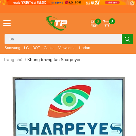
0
0
Samsung
LG
BOE
Gaoke
Viewsonic
Horion
Trang chủ
/
Khung tương tác Sharpeyes