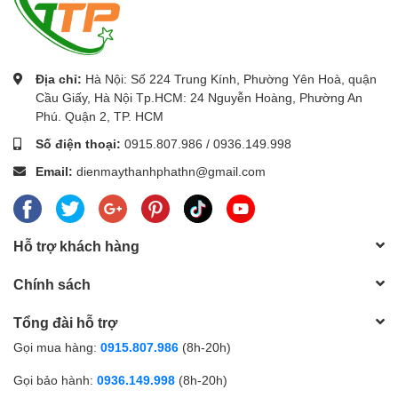
Địa chỉ:
Hà Nội: Số 224 Trung Kính, Phường Yên Hoà, quận
Cầu Giấy, Hà Nội Tp.HCM: 24 Nguyễn Hoàng, Phường An
Phú. Quận 2, TP. HCM
Số điện thoại:
0915.807.986
/
0936.149.998
Khung tivi tương tác
Email:
dienmaythanhphathn@gmail.com
Cách sử dụng khung tương tác Sharpeyes
Khung tương tác
thiết kế đơn giản, gọn nhẹ, dễ dàng lắp đặt, chỉ cần gắn trực
Hỗ trợ khách hàng
tiếp lên tivi là có thể sử dụng như một chiếc Smart tivi. Khi đó người dùng cần
kết nối với máy tính có cài đặt driver định vị để có thể chấm chạm trên bề mặt
Chính sách
khung.
Tổng đài hỗ trợ
Gọi mua hàng:
0915.807.986
(8h-20h)
Gọi bảo hành:
0936.149.998
(8h-20h)