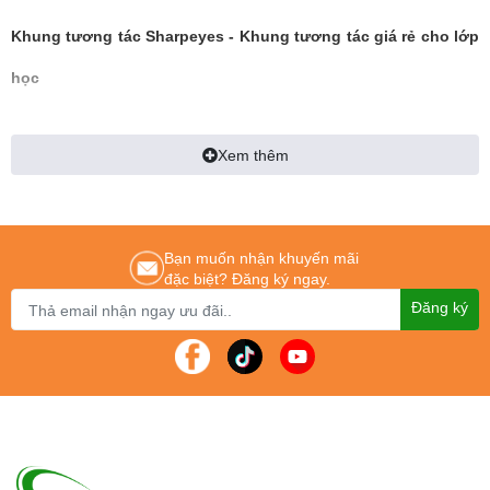
Khung tương tác Sharpeyes
- Khung tương tác giá rẻ cho lớp
học
Khung tương tác là gì? Giới thiệu khung tương tác
Xem thêm
Khung tương tác
là thiết bị thông minh được gắn trực tiếp lên tivi giúp biến tivi
thường thành tivi tương tác, cho phép người dùng cảm ứng bằng tay hay vật
bất kỳ mà không cần dùng đến chuột hay bàn phím.
Khung tương tác thông minh
sử dụng công nghệ cảm ứng đa điểm, hỗ trợ
Bạn muốn nhận khuyến mãi
nhiều người có thể chấm chạm cùng lúc. Bởi vậy
khung cảm ứng
được sử
đặc biệt? Đăng ký ngay.
dụng trong nhiều lĩnh vực như giáo dục, kinh doanh, hội thảo hay cho con trẻ
Đăng ký
vừa học vừa chơi tại nhà,..