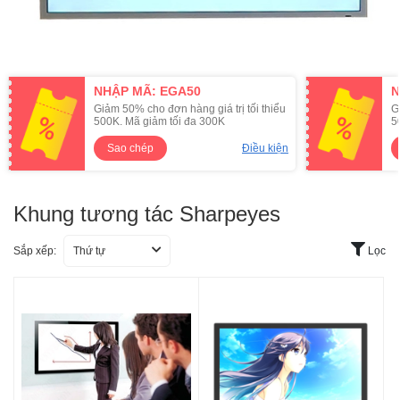
NHẬP MÃ: EGA50
N
Giảm 50% cho đơn hàng giá trị tối thiểu
G
500K. Mã giảm tối đa 300K
5
Sao chép
Điều kiện
Khung tương tác Sharpeyes
Sắp xếp:
Thứ tự
Lọc