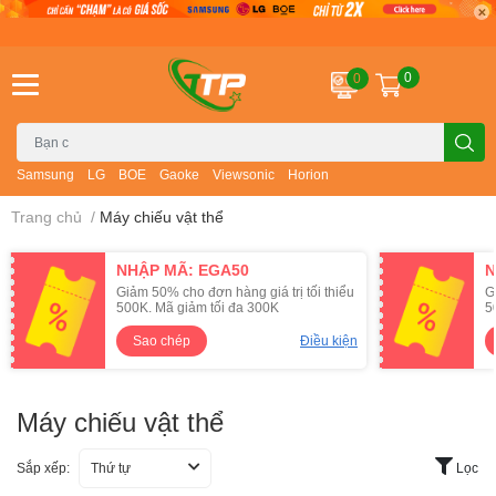
0
0
Samsung
LG
BOE
Gaoke
Viewsonic
Horion
Trang chủ
/
Máy chiếu vật thể
NHẬP MÃ: EGA50
N
Giảm 50% cho đơn hàng giá trị tối thiểu
G
500K. Mã giảm tối đa 300K
5
Sao chép
Điều kiện
Máy chiếu vật thể
Sắp xếp:
Thứ tự
Lọc