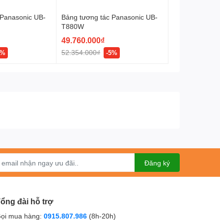
 Panasonic UB-
Bảng tương tác Panasonic UB-
T880W
49.760.000₫
52.354.000₫
8%
-5%
Đăng ký
ổng đài hỗ trợ
ọi mua hàng:
0915.807.986
(8h-20h)