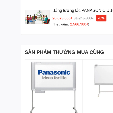
Bảng tương tác PANASONIC UB
28.679.000₫
31.245.980₫
-8%
(Tiết kiệm:
2.566.980₫
)
SẢN PHẨM THƯỜNG MUA CÙNG
Bảng tương tác thông minh PANASONIC UB-T760
- Kích thước màn hình: 64’’ tương đương(1.489(W) x 977 (H) mm