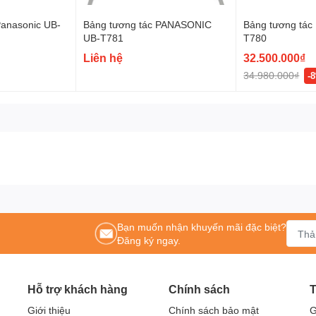
Panasonic UB-
Bảng tương tác PANASONIC
Bảng tương tác
UB-T781
T780
Liên hệ
32.500.000₫
34.980.000₫
-
 nam châm)
Bạn muốn nhận khuyến mãi đặc biệt?
Đăng ký ngay.
điện tử
Hỗ trợ khách hàng
Chính sách
T
nh bày trôi chảy.
Giới thiệu
Chính sách bảo mật
G