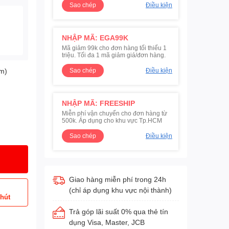
Sao chép
Điều kiện
NHẬP MÃ: EGA99K
Mã giảm 99k cho đơn hàng tối thiểu 1
triệu. Tối đa 1 mã giảm giá/đơn hàng.
mm)
Sao chép
Điều kiện
NHẬP MÃ: FREESHIP
Miễn phí vận chuyển cho đơn hàng từ
500k. Áp dụng cho khu vực Tp.HCM
Sao chép
Điều kiện
Giao hàng miễn phí trong 24h
(chỉ áp dụng khu vực nội thành)
phút
Trả góp lãi suất 0% qua thẻ tín
dụng Visa, Master, JCB