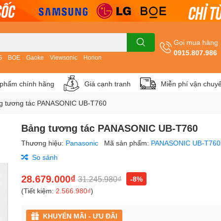
Gọi mua hàng
0915.807.986
G
BOE
Gaoke
Viewsonic
Horion
phẩm chính hãng
Giá cạnh tranh
Miễn phí vận chuy
g tương tác PANASONIC UB-T760
Bảng tương tác PANASONIC UB-T760
Thương hiệu:
Panasonic
Mã sản phẩm:
PANASONIC UB-T760
So sánh
28.679.000₫
31.245.980₫
-8%
(Tiết kiệm:
2.566.980₫
)
KHUYẾN MÃI - ƯU ĐÃI