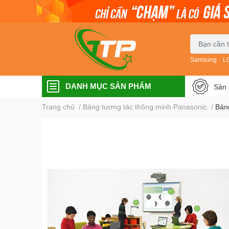
Samsung
L
DANH MỤC SẢN PHẨM
Sản 
Trang chủ
/
Bảng tương tác thông minh Panasonic
/
Bản