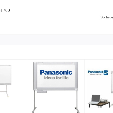
-T760
Số lượ
Bảng tương tác Panasonic
)