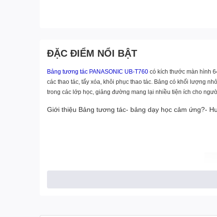
ĐẶC ĐIỂM NỔI BẬT
Bảng tương tác PANASONIC UB-T760
có kích thước màn hình 6
các thao tác, tẩy xóa, khôi phục thao tác. Bảng có khối lượng n
trong các lớp học, giảng đường mang lại nhiều tiện ích cho ngư
Giới thiệu Bảng tương tác- bảng dạy học cảm ứng?- H