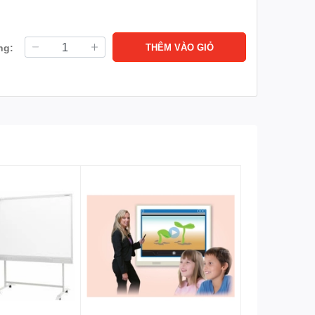
ng:
THÊM VÀO GIỎ