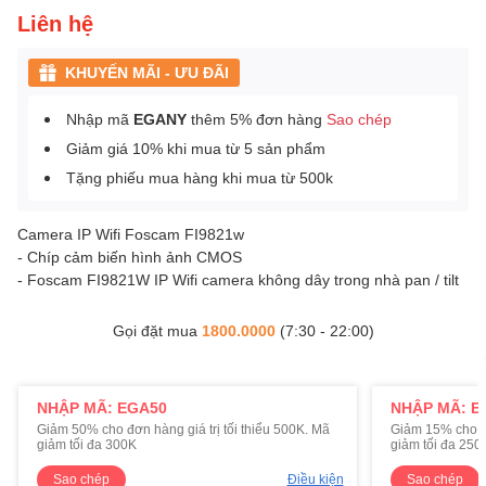
Liên hệ
KHUYẾN MÃI - ƯU ĐÃI
Nhập mã
EGANY
thêm 5% đơn hàng
Sao chép
Giảm giá 10% khi mua từ 5 sản phẩm
Tặng phiếu mua hàng khi mua từ 500k
Camera IP Wifi Foscam FI9821w
- Chíp cảm biến hình ảnh CMOS
- Foscam FI9821W IP Wifi camera không dây trong nhà pan / tilt
Gọi đặt mua
1800.0000
(7:30 - 22:00)
NHẬP MÃ: EGA50
NHẬP MÃ: E
Giảm 50% cho đơn hàng giá trị tối thiểu 500K. Mã
Giảm 15% cho đơ
giảm tối đa 300K
giảm tối đa 250
Sao chép
Điều kiện
Sao chép