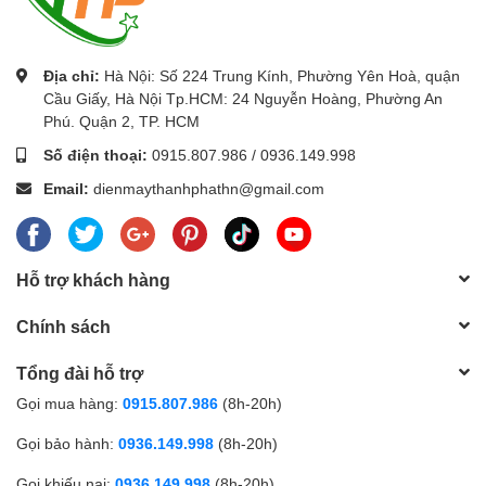
Địa chỉ:
Hà Nội: Số 224 Trung Kính, Phường Yên Hoà, quận
Cầu Giấy, Hà Nội Tp.HCM: 24 Nguyễn Hoàng, Phường An
Phú. Quận 2, TP. HCM
Số điện thoại:
0915.807.986
/
0936.149.998
Email:
dienmaythanhphathn@gmail.com
Hỗ trợ khách hàng
Chính sách
Tổng đài hỗ trợ
Gọi mua hàng:
0915.807.986
(8h-20h)
Gọi bảo hành:
0936.149.998
(8h-20h)
Gọi khiếu nại:
0936.149.998
(8h-20h)