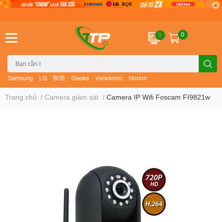
0
0
Samsung
LG
BOE
Gaoke
Viewsonic
Horion
Trang chủ
/
Camera giám sát
/
Camera IP Wifi Foscam FI9821w