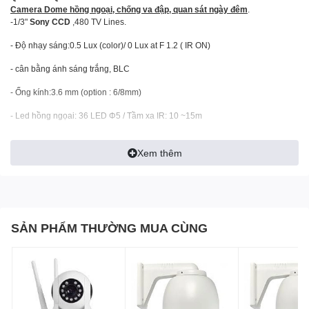
Camera Dome hồng ngoại, chống va đập, quan sát ngày đêm
.
-1/3" 
Sony CCD
 ,480 TV Lines.
- Độ nhạy sáng:0.5 Lux (color)/ 0 Lux at F 1.2 ( IR ON) 
- cân bằng ánh sáng trắng, BLC
- Ống kính:3.6 mm (option : 6/8mm)
- Led hồng ngọai: 36 LED Φ5 / Tầm xa IR: 10 ~15m
-Nguồn: DC 12V ± 10% 1500mA
Xem thêm
Công Ty Cổ Phần Thiết Bị DNC
phân phối chính thức Máy chiếu, Màn hình
tương tác thông minh, bảng tương tác thông minh, Khung tương tác thông
minh, bục giảng thông minh.
SẢN PHẨM THƯỜNG MUA CÙNG
Với các thương hiệu nổi tiếng như
:
Gaoke, PK Pro, Boxlight, Motion Magix,
PKLNS..
Chúng tôi cam kết mang lại cho khách hàng :
Giá tốt nhất – Sản phẩm chính
hãng – Dịch vụ nhanh nhất
Để được tư vấn lắp đặt và sử dụng sản phẩm Quý khách hàng liên