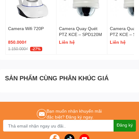
hệ:
0243.765.8333
/
0915.807.986
Cung cấp
thiết bị an ninh
chính hãng tốt nhất Hà Nội – tp Hồ Chí Minh.
Camera Wifi 720P
Camera Quay Quét
Camera Quay Quét
PTZ KCE – SPD120M
PTZ KCE – S
850.000₫
Liên hệ
Liên hệ
1.150.000₫
-27%
SẢN PHẨM CÙNG PHÂN KHÚC GIÁ
Bạn muốn nhận khuyến mãi
đặc biệt? Đăng ký ngay.
Đăng ký