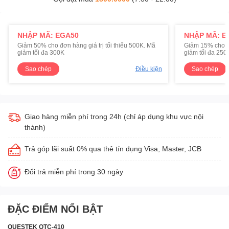
NHẬP MÃ: EGA50
NHẬP MÃ: E
Giảm 50% cho đơn hàng giá trị tối thiểu 500K. Mã
Giảm 15% cho đơ
giảm tối đa 300K
giảm tối đa 250
Sao chép
Điều kiện
Sao chép
Giao hàng miễn phí trong 24h (chỉ áp dụng khu vực nội
thành)
Trả góp lãi suất 0% qua thẻ tín dụng Visa, Master, JCB
Đổi trả miễn phí trong 30 ngày
ĐẶC ĐIỂM NỔI BẬT
QUESTEK
QTC-410