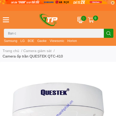
0
0
Samsung
LG
BOE
Gaoke
Viewsonic
Horion
Trang chủ
/
Camera giám sát
/
Camera ốp trần QUESTEK QTC-410