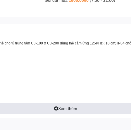
Gọi đặt mua
1800.0000
(7:30 - 22:00)
hẻ cho tủ trung tâm C3-100 & C3-200 dùng thẻ cảm ứng 125KHz ( 10 cm) IP64 chống
Xem thêm
, Màn hình tương tác thông minh, bảng tương tác thông minh, Khung tương tác thô
otion Magix, PKLNS..
n phẩm chính hãng – Dịch vụ nhanh nhất