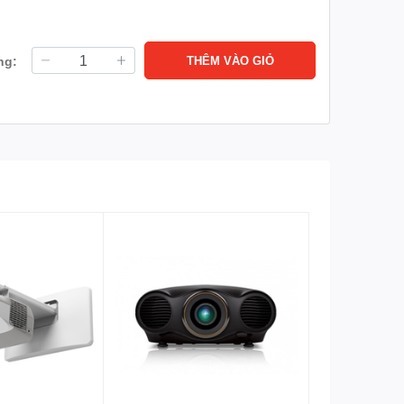
ng:
THÊM VÀO GIỎ