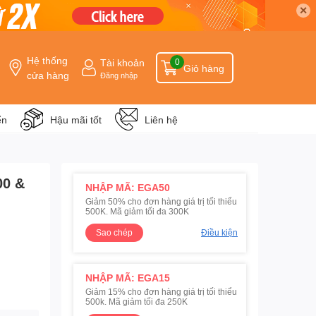
✕
Hệ thống
Tài khoản
0
Giỏ hàng
cửa hàng
Đăng nhập
ển
Hậu mãi tốt
Liên hệ
00 &
NHẬP MÃ: EGA50
Giảm 50% cho đơn hàng giá trị tối thiểu
500K. Mã giảm tối đa 300K
Sao chép
Điều kiện
NHẬP MÃ: EGA15
Giảm 15% cho đơn hàng giá trị tối thiểu
500k. Mã giảm tối đa 250K