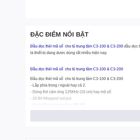
ĐẶC ĐIỂM NỔI BẬT
Đầu đọc thẻ/ mã số cho tủ trung tâm C3-100 & C3-200
đầu đọc t
là thiết bị đang được dùng rất nhiều hiện nay.
Đầu đọc thẻ/ mã số cho tủ trung tâm C3-100 & C3-200
Đầu đọc thẻ/ mã số cho tủ trung tâm C3-100 & C3-200
- Lắp phía trong / ngoài hay cả 2.
- Dùng thẻ cảm ứng 125KHz (10 cm) hay mã số.
- 26 Bit Wiegand out put.
- Giao tiếp với trung tâm: RS485.
- IP64 chống nước ( dùng ngoài trời)
Công Ty Cổ Phần Thiết Bị DNC
phân phối chính thức Máy chiếu
Với các thương hiệu nổi tiếng như
:
Gaoke, PK Pro, Boxlight, M
Chúng tôi cam kết mang lại cho khách hàng :
Giá tốt nhất – Sả