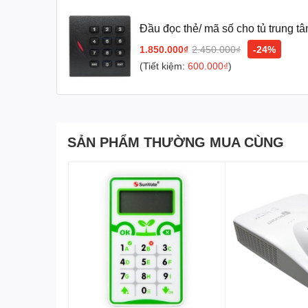
Để được tư vấn lắp đặt và sử dụng sản phẩm Quý khách hàng li
Cung cấp
Máy chấm công chính hãng
-
Máy chấm công giá rẻ
nh
Đầu đọc thẻ/ mã số cho tủ trung tâm C3-100 & C3-
200
1.850.000₫
2.450.000₫
-24%
(Tiết kiệm:
600.000₫
)
SẢN PHẨM THƯỜNG MUA CÙNG