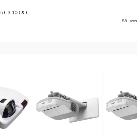
ên hệ
:
0243.765.8333/0915.807.986
ất Toàn quốc.
Số lượ