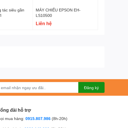
 tác siêu gần
MÁY CHIẾU EPSON EH-
I
LS10500
Liên hệ
Đăng ký
ổng đài hỗ trợ
ọi mua hàng:
0915.807.986
(8h-20h)