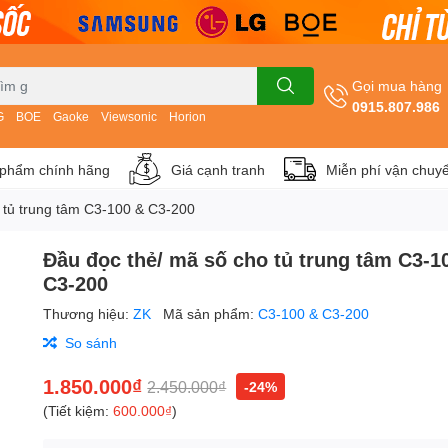
Gọi mua hàng
0915.807.986
G
BOE
Gaoke
Viewsonic
Horion
phẩm chính hãng
Giá cạnh tranh
Miễn phí vận chuy
 tủ trung tâm C3-100 & C3-200
Đầu đọc thẻ/ mã số cho tủ trung tâm C3-1
C3-200
Thương hiệu:
ZK
Mã sản phẩm:
C3-100 & C3-200
So sánh
1.850.000₫
2.450.000₫
-24%
(Tiết kiệm:
600.000₫
)