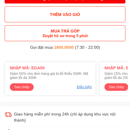
THÊM VÀO GIỎ
MUA TRẢ GÓP
Duyệt hồ sơ trong 5 phút
Gọi đặt mua
1800.0000
(7:30 - 22:00)
NHẬP MÃ: EGA50
NHẬP MÃ: E
Giảm 50% cho đơn hàng giá trị tối thiểu 500K. Mã
Giảm 15% cho đơ
giảm tối đa 300K
giảm tối đa 250
Sao chép
Điều kiện
Sao chép
Giao hàng miễn phí trong 24h (chỉ áp dụng khu vực nội
thành)