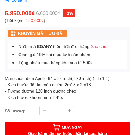
5.850.000₫
6.000.000₫
-2%
(Tiết kiệm:
150.000₫
)
KHUYẾN MÃI - ƯU ĐÃI
Nhập mã
EGANY
thêm 5% đơn hàng
Sao chép
Giảm giá 10% khi mua từ 5 sản phẩm
Tặng phiếu mua hàng khi mua từ 500k
Màn chiếu điện Apollo 84 x 84 inch( 120 inch) (tỉ lệ 1:1)
- Kích thước độ dài màn chiếu: 2m13 x 2m13
- Tương đương:120 inch đường chéo
- Kích thước khuôn hình: 84” x
Số lượng:
MUA NGAY
Giao hàng tận nơi hoặc nhận tại cửa hàng