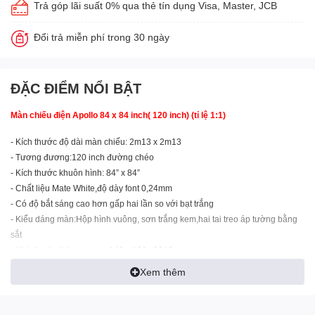
Trả góp lãi suất 0% qua thẻ tín dụng Visa, Master, JCB
Đổi trả miễn phí trong 30 ngày
ĐẶC ĐIỂM NỔI BẬT
Màn chiếu điện Apollo 84 x 84 inch( 120 inch) (tỉ lệ 1:1)
- Kích thước độ dài màn chiếu: 2m13 x 2m13
- Tương đương:120 inch đường chéo
- Kích thước khuôn hình: 84” x 84”
- Chất liệu Mate White,độ dày font 0,24mm
- Có độ bắt sáng cao hơn gấp hai lần so với bạt trắng
- Kiểu dáng màn:Hộp hình vuông, sơn trắng kem,hai tai treo áp tường bằng
sắt
- Kích thước thùng carton:140 x 160 x2240 mm
- Có hai điều khiển từ xa(Remote)
Xem thêm
- Trọng lượng: 7,5kg
- Xuất xứ:Trung Quốc
- Bảo hành: 12 tháng