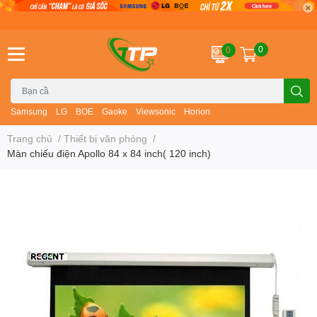
0
0
Samsung
LG
BOE
Gaoke
Viewsonic
Horion
Trang chủ
/
Thiết bị văn phòng
/
Màn chiếu điện Apollo 84 x 84 inch( 120 inch)