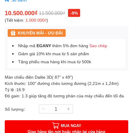
10.500.000₫
11.500.000₫
-9%
(Tiết kiệm:
1.000.000₫
)
KHUYẾN MÃI - ƯU ĐÃI
Nhập mã
EGANY
thêm 5% đơn hàng
Sao chép
Giảm giá 10% khi mua từ 5 sản phẩm
Tặng phiếu mua hàng khi mua từ 500k
Màn chiếu điện Dalite 3D( 87" x 49")
Kích thước: 100" đường chéo tương đương (2,21m x 1,24m)
Tỷ lệ :16:9
Độ gain: 1.3 giúp tăng độ tương phản của máy chiếu đến tối đa
Số lượng:
MUA NGAY
Giao hàng tận nơi hoặc nhận tại cửa hàng