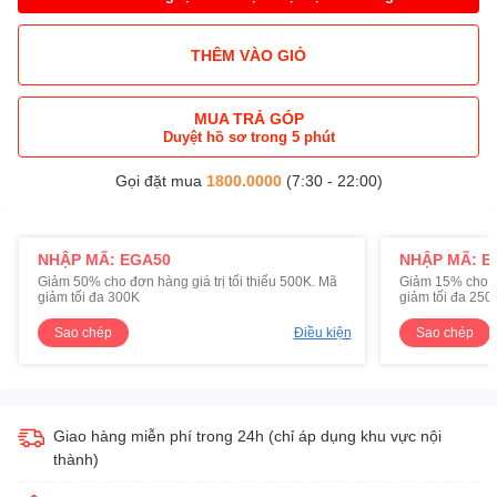
THÊM VÀO GIỎ
MUA TRẢ GÓP
Duyệt hồ sơ trong 5 phút
Gọi đặt mua
1800.0000
(7:30 - 22:00)
NHẬP MÃ: EGA50
NHẬP MÃ: E
Giảm 50% cho đơn hàng giá trị tối thiểu 500K. Mã
Giảm 15% cho đơ
giảm tối đa 300K
giảm tối đa 250
Sao chép
Điều kiện
Sao chép
Giao hàng miễn phí trong 24h (chỉ áp dụng khu vực nội
thành)