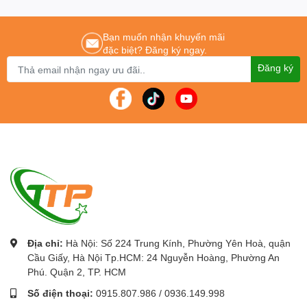
Cung cấp
màn chiếu
chính hãng tốt nhất Hà Nội – tp Hồ Chí Minh.
Bạn muốn nhận khuyến mãi
đặc biệt? Đăng ký ngay.
Đăng ký
Địa chỉ:
Hà Nội: Số 224 Trung Kính, Phường Yên Hoà, quận
Cầu Giấy, Hà Nội Tp.HCM: 24 Nguyễn Hoàng, Phường An
Phú. Quận 2, TP. HCM
Số điện thoại:
0915.807.986
/
0936.149.998