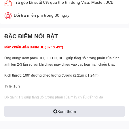
Trả góp lãi suất 0% qua thẻ tín dụng Visa, Master, JCB
Đổi trả miễn phí trong 30 ngày
ĐẶC ĐIỂM NỔI BẬT
Màn chiếu điện Dalite 3D( 87" x 49")
Ứng dụng: Xem phim HD, Full HD, 3D , giúp tăng độ tương phản của hình
ảnh lên 2-3 lần so với khi chiếu máy chiếu vào các loại màn chiếu khác
Kích thước: 100" đường chéo tương đương (2,21m x 1,24m)
Tỷ lệ :16:9
Độ gain: 1.3 giúp tăng độ tương phản của máy chiếu đến tối đa
Loại màn: điều khiển từ xa bằng sóng RF
Xem thêm
chất liệu: đặc biệt co dãn, không nhăn, phun bạc