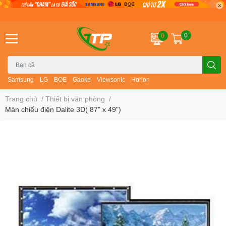
0
0
Samsung
LG
BOE
Gaoke
Viewsonic
Horion
Trang chủ
/
Thiết bị văn phòng
/
Màn chiếu điện Dalite 3D( 87" x 49")