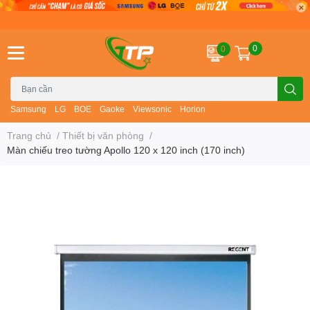
0
0
Samsung
LG
BOE
Gaoke
Viewsonic
Horion
Trang chủ
/
Thiết bị văn phòng
/
Màn chiếu treo tường Apollo 120 x 120 inch (170 inch)