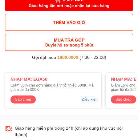
Giao hàng tận nơi hoặc nhận tại cửa hàng
THÊM VÀO GIỎ
MUA TRẢ GÓP
Duyệt hồ sơ trong 5 phút
Gọi đặt mua
1800.0000
(7:30 - 22:00)
NHẬP MÃ: EGA50
NHẬP MÃ: E
Giảm 50% cho đơn hàng giá trị tối thiểu 500K. Mã
Giảm 15% cho đơ
giảm tối đa 300K
giảm tối đa 250
Sao chép
Điều kiện
Sao chép
Giao hàng miễn phí trong 24h (chỉ áp dụng khu vực nội
thành)