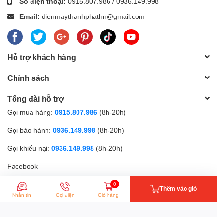
Số điện thoại:
0915.807.986
/
0936.149.998
Email:
dienmaythanhphathn@gmail.com
Hỗ trợ khách hàng
Chính sách
Tổng đài hỗ trợ
Gọi mua hàng:
0915.807.986
(8h-20h)
Gọi bảo hành:
0936.149.998
(8h-20h)
Gọi khiếu nại:
0936.149.998
(8h-20h)
Facebook
0
Thêm vào giỏ
Phương thức thanh toán
Nhắn tin
Gọi điện
Giỏ hàng