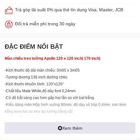
Trả góp lãi suất 0% qua thẻ tín dụng Visa, Master, JCB
Đổi trả miễn phí trong 30 ngày
ĐẶC ĐIỂM NỔI BẬT
Màn chiếu treo tường Apollo 120 x 120 inch( 170 inch)
-Kích thước độ dài màn chiếu: 3m05 x 3m05
-Tương đương:136 inch đường chéo
-Kích thước khuôn hình: 120”x120”
-Chất liệu Mate White,độ dày font 0,24mm
-Có độ bắt sáng cao hơn gấp hai lần so với bạt trắng
-Kiểu dáng màn:Hộp hình vuông 80mm, độ dày vỏ hộp 0,4mm, sơn trơn
trắng kem,hai tai treo áp tường bằng sắt
-Xuất xứ:Trung Quốc
- Bảo hành: 12 tháng
Xem thêm
Công Ty Cổ Phần Thiết Bị DNC
phân phối chính thức Máy chiếu, Màn hình