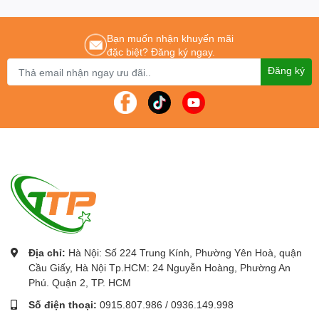
minh, bục giảng thông minh.
Với các thương hiệu nổi tiếng như
:
Gaoke, PK Pro, Boxlight, Motion Magix,
Bạn muốn nhận khuyến mãi
PKLNS..
đặc biệt? Đăng ký ngay.
Chúng tôi cam kết mang lại cho khách hàng :
Giá tốt nhất – Sản phẩm chính
Đăng ký
hãng – Dịch vụ nhanh nhất
Để được tư vấn lắp đặt và sử dụng sản phẩm Quý khách hàng liên
hệ
:
024.796.0283/0915.807.986
Cung cấp
Máy chấm công chính hãng
-
Máy chấm công giá rẻ
nhất Toàn
quốc.
Địa chỉ:
Hà Nội: Số 224 Trung Kính, Phường Yên Hoà, quận
Cầu Giấy, Hà Nội Tp.HCM: 24 Nguyễn Hoàng, Phường An
Phú. Quận 2, TP. HCM
Số điện thoại:
0915.807.986
/
0936.149.998