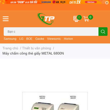
0
0
Samsung
LG
BOE
Gaoke
Viewsonic
Horion
Trang chủ
/
Thiết bị văn phòng
/
Máy chấm công thẻ giấy METAL 6800N