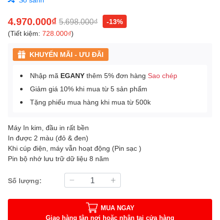
4.970.000₫
5.698.000₫
-13%
(Tiết kiệm:
728.000₫
)
KHUYẾN MÃI - ƯU ĐÃI
Nhập mã
EGANY
thêm 5% đơn hàng
Sao chép
Giảm giá 10% khi mua từ 5 sản phẩm
Tặng phiếu mua hàng khi mua từ 500k
Máy In kim, đầu in rất bền
In được 2 màu (đỏ & đen)
Khi cúp điện, máy vẫn hoạt động (Pin sạc )
Pin bộ nhớ lưu trữ dữ liệu 8 năm
Số lượng:
MUA NGAY
Giao hàng tận nơi hoặc nhận tại cửa hàng