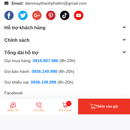
Email:
dienmaythanhphathn@gmail.com
Hỗ trợ khách hàng
Chính sách
Tổng đài hỗ trợ
Gọi mua hàng:
0915.807.986
(8h-20h)
Gọi bảo hành:
0936.149.998
(8h-20h)
Gọi khiếu nại:
0936.149.998
(8h-20h)
Facebook
0
Thêm vào giỏ
Phương thức thanh toán
Nhắn tin
Gọi điện
Giỏ hàng