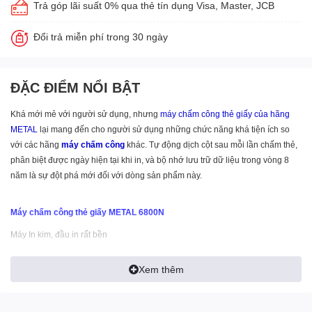
Trả góp lãi suất 0% qua thẻ tín dụng Visa, Master, JCB
Đổi trả miễn phí trong 30 ngày
ĐẶC ĐIỂM NỔI BẬT
Khá mới mẻ với người sử dụng, nhưng
máy chấm công thẻ giấy
của hãng
METAL
lại mang đến cho người sử dụng những chức năng khá tiện ích so
với các hãng
máy chấm công
khác. Tự động dịch cột sau mỗi lần chấm thẻ,
phân biệt được ngày hiện tại khi in, và bộ nhớ lưu trữ dữ liệu trong vòng 8
năm là sự đột phá mới đối với dòng sản phẩm này.
Máy chấm công thẻ giấy METAL 6800N
Máy In kim, đầu in rất bền
In được 2 màu (đỏ & đen)
Xem thêm
Khi cúp điện, máy vẫn hoạt động (Pin sạc )