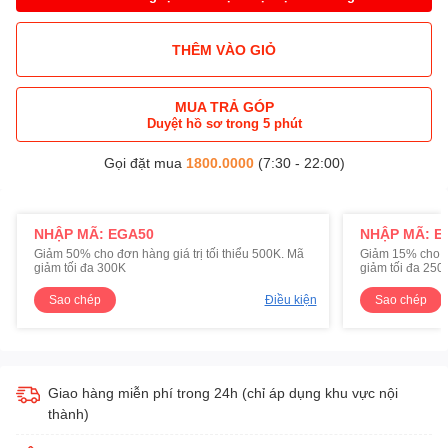
THÊM VÀO GIỎ
MUA TRẢ GÓP
Duyệt hồ sơ trong 5 phút
Gọi đặt mua
1800.0000
(7:30 - 22:00)
NHẬP MÃ: EGA50
NHẬP MÃ: E
Giảm 50% cho đơn hàng giá trị tối thiểu 500K. Mã
Giảm 15% cho đơ
giảm tối đa 300K
giảm tối đa 250
Sao chép
Điều kiện
Sao chép
Giao hàng miễn phí trong 24h (chỉ áp dụng khu vực nội
thành)