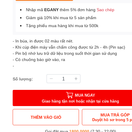
Nhập mã
EGANY
thêm 5% đơn hàng
Sao chép
Giảm giá 10% khi mua từ 5 sản phẩm
Tặng phiếu mua hàng khi mua từ 500k
- In búa, in được 02 màu rất nét.
- Khi cúp điện máy vẫn chấm công được từ 2h - 4h (Pin sạc)
- Pin bộ nhớ lưu trữ dữ liệu trong suốt thời gian sử dụng
- Có chuông báo giờ vào, ra
-
Số lượng:
MUA NGAY
Giao hàng tận nơi hoặc nhận tại cửa hàng
MUA TRẢ GÓP
THÊM VÀO GIỎ
Duyệt hồ sơ trong 5 
Gọi đặt mua
1800.0000
(7:30 - 22:00)