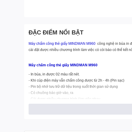
ĐẶC ĐIỂM NỔI BẬT
Máy chấm công thẻ giấy MINDMAN M960
công nghệ in búa in đ
cài đặt được nhiều chương trình làm việc có còi báo có thể kết n
Máy chấm công thẻ giấy MINDMAN M960
- In búa, in được 02 màu rất nét.
- Khi cúp điện máy vẫn chấm công được từ 2h - 4h (Pin sạc)
- Pin bộ nhớ lưu trữ dữ liệu trong suốt thời gian sử dụng
- Có chuông báo giờ vào, ra
- Cài được nhiều chương trình làm việc nhau.
- Có còi báo, có thể kết nối với chuông reng ở xưởng
- In 6 cột , tương đương 3 ca làm việc
- đồng hồ hiển thị dạng kim và LCD
- Tốc độ in rất nhanh, tiết kiệm được thời gian
- Thiết kế rất đẹp, trang nhã.