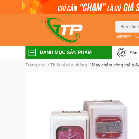
Samsung
L
DANH MỤC SẢN PHẨM
Sản 
Trang chủ
/
Thiết bị văn phòng
/
Máy chấm công thẻ gi