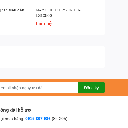
 tác siêu gần
MÁY CHIẾU EPSON EH-
I
LS10500
Liên hệ
Đăng ký
ổng đài hỗ trợ
ọi mua hàng:
0915.807.986
(8h-20h)