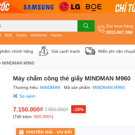
Gọi mua hàng
0915.807.986
G
BOE
Gaoke
Viewsonic
Horion
phẩm chính hãng
Giá cạnh tranh
Miễn phí vận chuy
ấy MINDMAN M960
Máy chấm công thẻ giấy MINDMAN M960
Thương hiệu:
MINDMAN
Mã sản phẩm:
MINDMAN M960
So sánh
7.150.000₫
7.950.000₫
-10%
(Tiết kiệm:
800.000₫
)
KHUYẾN MÃI - ƯU ĐÃI