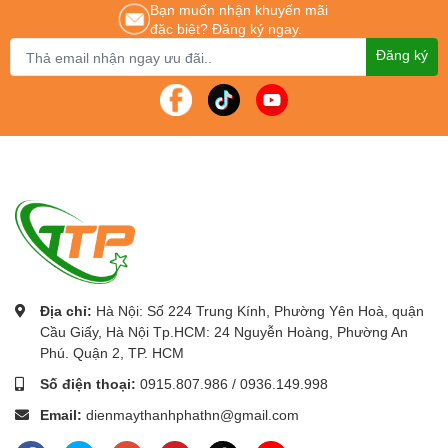
hệ
:
024.796.0283 /0915.807.986
Bạn muốn nhận khuyến mãi
đặc biệt? Đăng ký ngay.
Cung cấp
Máy chấm công chính hãng
-
Máy chấm công giá rẻ
nhất Toàn
quốc.
Đăng ký
Địa chỉ:
Hà Nội: Số 224 Trung Kính, Phường Yên Hoà, quận
Cầu Giấy, Hà Nội Tp.HCM: 24 Nguyễn Hoàng, Phường An
Phú. Quận 2, TP. HCM
Số điện thoại:
0915.807.986
/
0936.149.998
Email:
dienmaythanhphathn@gmail.com