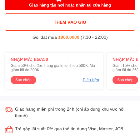
Giao hàng tận nơi hoặc nhận tại cửa hàng
THÊM VÀO GIỎ
Gọi đặt mua
1800.0000
(7:30 - 22:00)
NHẬP MÃ: EGA50
NHẬP MÃ: E
Giảm 50% cho đơn hàng giá trị tối thiểu 500K. Mã
Giảm 15% cho đơ
giảm tối đa 300K
giảm tối đa 250
Sao chép
Điều kiện
Sao chép
Giao hàng miễn phí trong 24h (chỉ áp dụng khu vực nội
thành)
Trả góp lãi suất 0% qua thẻ tín dụng Visa, Master, JCB