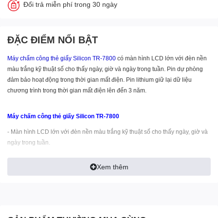
Đổi trả miễn phí trong 30 ngày
ĐẶC ĐIỂM NỔI BẬT
Máy chấm công thẻ giấy
Silicon TR-7800
có màn hình LCD lớn với đèn nền
màu trắng kỹ thuật số cho thấy ngày, giờ và ngày trong tuần. Pin dự phòng
đảm bảo hoạt động trong thời gian mất điện. Pin lithium giữ lại dữ liệu
chương trình trong thời gian mất điện lên đến 3 năm.
Máy chấm công thẻ giấy Silicon TR-7800
- Màn hình LCD lớn với đèn nền màu trắng kỹ thuật số cho thấy ngày, giờ và
ngày trong tuần.
- Pin dự phòng đảm bảo hoạt động trong thời gian mất điện.
- Pin lithium giữ lại dữ liệu chương trình trong thời gian mất điện lên đến 3
Xem thêm
năm.
- Âm báo giai điệu dễ chịu
- Nhiệt độ: -20o ~ 40o
- Độ ẩm: 10% ~ 80%
- In 2 màu đỏ đen hiển thị ngày tháng và thời gian