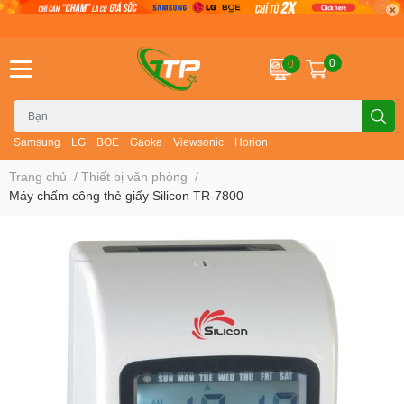
0
0
Samsung
LG
BOE
Gaoke
Viewsonic
Horion
Trang chủ
/
Thiết bị văn phòng
/
Máy chấm công thẻ giấy Silicon TR-7800