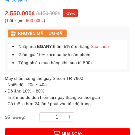
2.550.000₫
3.150.000₫
-19%
(Tiết kiệm:
600.000₫
)
KHUYẾN MÃI - ƯU ĐÃI
Nhập mã
EGANY
thêm 5% đơn hàng
Sao chép
Giảm giá 10% khi mua từ 5 sản phẩm
Tặng phiếu mua hàng khi mua từ 500k
Máy chấm công thẻ giấy Silicon TR-7800
- Nhiệt độ: -20o ~ 40o
- Độ ẩm: 10% ~ 80%
- In 2 màu đỏ đen hiển thị ngày tháng và thời gian
- Có thể in hơn 24 lần / phút vào tốc độ trung
Số lượng:
MUA NGAY