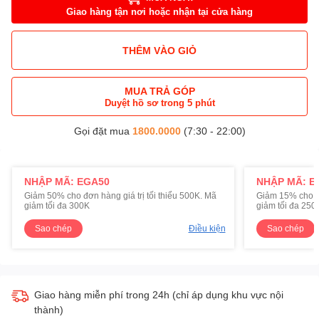
Giao hàng tận nơi hoặc nhận tại cửa hàng
THÊM VÀO GIỎ
MUA TRẢ GÓP
Duyệt hồ sơ trong 5 phút
Gọi đặt mua
1800.0000
(7:30 - 22:00)
NHẬP MÃ: EGA50
NHẬP MÃ: E
Giảm 50% cho đơn hàng giá trị tối thiểu 500K. Mã
Giảm 15% cho đơ
giảm tối đa 300K
giảm tối đa 250
Sao chép
Điều kiện
Sao chép
Giao hàng miễn phí trong 24h (chỉ áp dụng khu vực nội
thành)