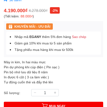
4.190.000₫
4.278.000₫
-2%
(Tiết kiệm:
88.000₫
)
KHUYẾN MÃI - ƯU ĐÃI
Nhập mã
EGANY
thêm 5% đơn hàng
Sao chép
Giảm giá 10% khi mua từ 5 sản phẩm
Tặng phiếu mua hàng khi mua từ 500k
Máy in kim, In hai màu mực
Pin dự phòng khi cúp điện ( Pin sạc )
Pin bộ nhớ lưu dữ liệu 8 năm
In được 6 cột ( 3 ca làm việc )
Tự động cuốn thẻ và đẩy thẻ lên
Số lượng:
MUA NGAY