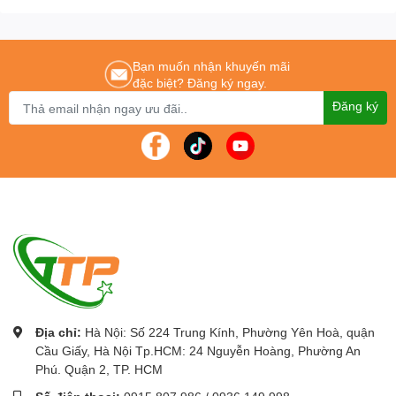
Chúng tôi cam kết mang lại cho khách hàng :
Giá tốt nhất – Sản phẩm chính
hãng – Dịch vụ nhanh nhất
Để được tư vấn lắp đặt và sử dụng sản phẩm Quý khách hàng liên
Bạn muốn nhận khuyến mãi
hệ
:
024.796.0283/0915.807.986
đặc biệt? Đăng ký ngay.
Cung cấp
bộ đàm cầm tay
chính hãng tốt nhất Hà Nội - tp Hồ Chí Minh.
Đăng ký
Địa chỉ:
Hà Nội: Số 224 Trung Kính, Phường Yên Hoà, quận
Cầu Giấy, Hà Nội Tp.HCM: 24 Nguyễn Hoàng, Phường An
Phú. Quận 2, TP. HCM