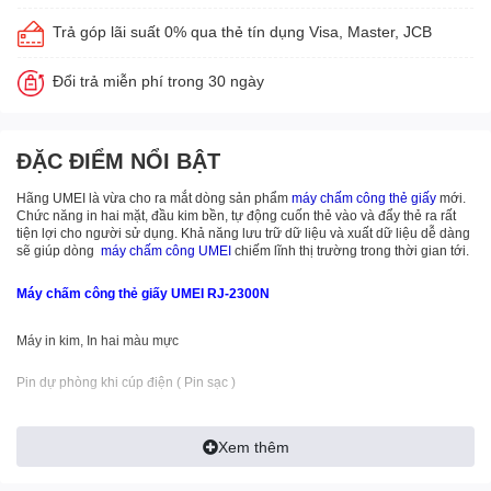
Trả góp lãi suất 0% qua thẻ tín dụng Visa, Master, JCB
Đổi trả miễn phí trong 30 ngày
ĐẶC ĐIỂM NỔI BẬT
Hãng UMEI là vừa cho ra mắt dòng sản phẩm
máy chấm công thẻ giấy
mới.
Chức năng in hai mặt, đầu kim bền, tự động cuốn thẻ vào và đẩy thẻ ra rất
tiện lợi cho người sử dụng. Khả năng lưu trữ dữ liệu và xuất dữ liệu dễ dàng
sẽ giúp dòng
máy chấm công
UMEI
chiếm lĩnh thị trường trong thời gian tới.
Máy chấm công thẻ giấy UMEI RJ-2300N
Máy in kim, In hai màu mực
Pin dự phòng khi cúp điện ( Pin sạc )
Pin bộ nhớ lưu dữ liệu 8 năm
Xem thêm
In được 6 cột ( 3 ca làm việc )