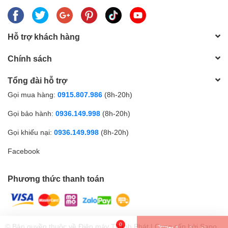
Hỗ trợ khách hàng
Chính sách
Tổng đài hỗ trợ
Gọi mua hàng:
0915.807.986
(8h-20h)
Gọi bảo hành:
0936.149.998
(8h-20h)
Gọi khiếu nại:
0936.149.998
(8h-20h)
Facebook
Phương thức thanh toán
0
Thêm vào giỏ
© Bản quyền thuộc về Điện máy Thành Phát | Cung cấp bởi
Sapo
Nhắn tin
Gọi điện
Giỏ hàng