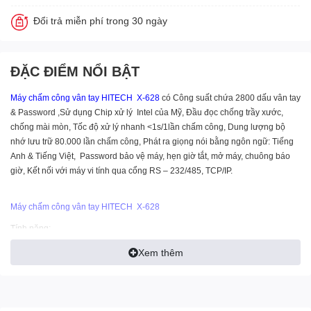
Đổi trả miễn phí trong 30 ngày
ĐẶC ĐIỂM NỔI BẬT
Máy chấm công vân tay
HITECH X-628
có Công suất chứa 2800 dấu vân tay
& Password ,Sử dụng Chip xử lý Intel của Mỹ, Đầu đọc chống trầy xước,
chống mài mòn, Tốc độ xử lý nhanh <1s/1lần chấm công, Dung lượng bộ
nhớ lưu trữ 80.000 lần chấm công, Phát ra giọng nói bằng ngôn ngữ: Tiếng
Anh & Tiếng Việt, Password bảo vệ máy, hẹn giờ tắt, mở máy, chuông báo
giờ, Kết nối với máy vi tính qua cổng RS – 232/485, TCP/IP.
Máy chấm công vân tay HITECH X-628
Tính năng:
- Tích hợp nhiều dấu vân tay.
Xem thêm
- Công suất chứa 2800 dấu vân tay & Password
- Sử dụng Chip xử lý Intel của Mỹ
- Đầu đọc chống trầy xước, chống mài mòn
- Tốc độ xử lý nhanh <1s/1lần chấm công.