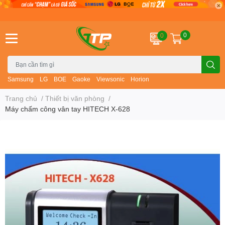
0
0
Samsung
LG
BOE
Gaoke
Viewsonic
Horion
Trang chủ
/
Thiết bị văn phòng
/
Máy chấm công vân tay HITECH X-628