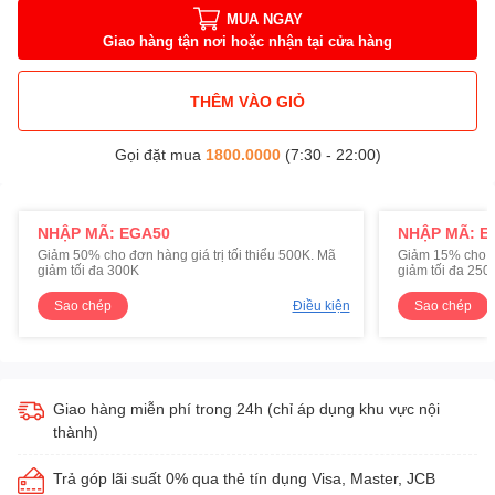
MUA NGAY
Giao hàng tận nơi hoặc nhận tại cửa hàng
THÊM VÀO GIỎ
Gọi đặt mua
1800.0000
(7:30 - 22:00)
NHẬP MÃ: EGA50
NHẬP MÃ: E
Giảm 50% cho đơn hàng giá trị tối thiểu 500K. Mã
Giảm 15% cho đơ
giảm tối đa 300K
giảm tối đa 250
Sao chép
Điều kiện
Sao chép
Giao hàng miễn phí trong 24h (chỉ áp dụng khu vực nội
thành)
Trả góp lãi suất 0% qua thẻ tín dụng Visa, Master, JCB