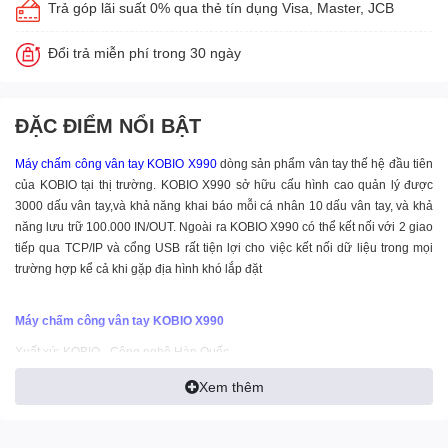
Trả góp lãi suất 0% qua thẻ tín dụng Visa, Master, JCB
Đổi trả miễn phí trong 30 ngày
ĐẶC ĐIỂM NỔI BẬT
Máy chấm công vân tay
KOBIO X990
dòng sản phẩm vân tay thế hệ đầu tiên
của KOBIO tại thị trường. KOBIO X990 sở hữu cấu hình cao quản lý được
3000 dấu vân tay,và khả năng khai báo mỗi cá nhân 10 dấu vân tay, và khả
năng lưu trữ 100.000 IN/OUT. Ngoài ra KOBIO X990 có thể kết nối với 2 giao
tiếp qua TCP/IP và cổng USB rất tiện lợi cho việc kết nối dữ liệu trong mọi
trường hợp kể cả khi gặp địa hình khó lắp đặt
Máy chấm công vân tay KOBIO X990
Xuất xứ: KOBIO - Công nghệ Hàn Quốc
Máy chấm công vân tay và thẻ công nghệ mới nhất của Hàn Quốc
Xem thêm
Kiểu dáng sang trọng
- Khả năng quản lý 3.000 dấu vân tay, thẻ
- Mỗi người có thể khai báo 10 dấu vân tay