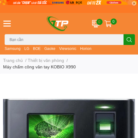
0
0
Samsung
LG
BOE
Gaoke
Viewsonic
Horion
Trang chủ
/
Thiết bị văn phòng
/
Máy chấm công vân tay KOBIO X990