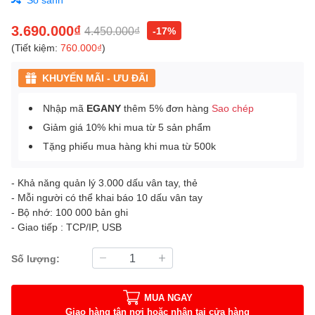
3.690.000₫
4.450.000₫
-17%
(Tiết kiệm:
760.000₫
)
KHUYẾN MÃI - ƯU ĐÃI
Nhập mã
EGANY
thêm 5% đơn hàng
Sao chép
Giảm giá 10% khi mua từ 5 sản phẩm
Tặng phiếu mua hàng khi mua từ 500k
- Khả năng quản lý 3.000 dấu vân tay, thẻ
- Mỗi người có thể khai báo 10 dấu vân tay
- Bộ nhớ: 100 000 bản ghi
- Giao tiếp : TCP/IP, USB
Số lượng:
MUA NGAY
Giao hàng tận nơi hoặc nhận tại cửa hàng