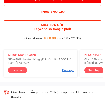
THÊM VÀO GIỎ
MUA TRẢ GÓP
Duyệt hồ sơ trong 5 phút
Gọi đặt mua
1800.0000
(7:30 - 22:00)
NHẬP MÃ: EGA50
NHẬP MÃ: E
Giảm 50% cho đơn hàng giá trị tối thiểu 500K. Mã
Giảm 15% cho đơ
giảm tối đa 300K
giảm tối đa 250
Sao chép
Điều kiện
Sao chép
Giao hàng miễn phí trong 24h (chỉ áp dụng khu vực nội
thành)