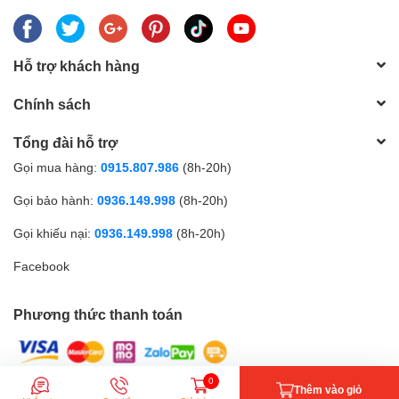
Hỗ trợ khách hàng
Chính sách
Tổng đài hỗ trợ
Gọi mua hàng:
0915.807.986
(8h-20h)
Gọi bảo hành:
0936.149.998
(8h-20h)
Gọi khiếu nại:
0936.149.998
(8h-20h)
Facebook
Phương thức thanh toán
0
Thêm vào giỏ
© Bản quyền thuộc về Điện máy Thành Phát | Cung cấp bởi
Sapo