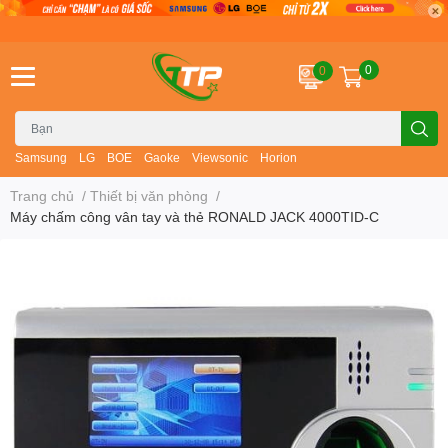
0
0
Samsung
LG
BOE
Gaoke
Viewsonic
Horion
Trang chủ
/
Thiết bị văn phòng
/
Máy chấm công vân tay và thẻ RONALD JACK 4000TID-C