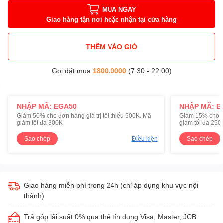
MUA NGAY
Giao hàng tận nơi hoặc nhận tại cửa hàng
THÊM VÀO GIỎ
Gọi đặt mua
1800.0000
(7:30 - 22:00)
NHẬP MÃ: EGA50
NHẬP MÃ: E
Giảm 50% cho đơn hàng giá trị tối thiểu 500K. Mã
Giảm 15% cho đơ
giảm tối đa 300K
giảm tối đa 250
Sao chép
Điều kiện
Sao chép
Giao hàng miễn phí trong 24h (chỉ áp dụng khu vực nội
thành)
Trả góp lãi suất 0% qua thẻ tín dụng Visa, Master, JCB