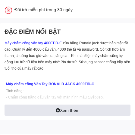
Đổi trả miễn phí trong 30 ngày
ĐẶC ĐIỂM NỔI BẬT
Máy chấm công vân tay
4000TID-C
của hãng Ronald jack được bảo mật rất
cao. Quản lý đến 4000 dấu vân, 4000 thẻ từ và password. Có tích hợp âm
thanh, chuông báo giờ vào, ra, tăng ca,.. Khi mất điện
máy chấm công
tự
động lưu trữ dữ liệu trên máy nhờ Pin dự trữ. Sử dụng sensor chống trầy nên
tuổi thọ của máy rất cao.
Máy chấm công Vân Tay RONALD JACK 4000TID-C
Tính năng:
- Chấm công bằng dấu vân tay với màn hình màu tuyệt đẹp.
- Quản lý đến 4.000 dấu vân tay& 4000 Thẻ cảm ứng + Password
Xem thêm
- Một người có thể đăng ký 10 dấu vân tay & password
- Sử dụng Chip xử lý Intel của Mỹ
- Sử dụng Sensor thế hệ mới chống trầy, chống mài mòn .
- Dung lượng nhớ 100.000 IN/OUT(khi không kết nối máy tính)