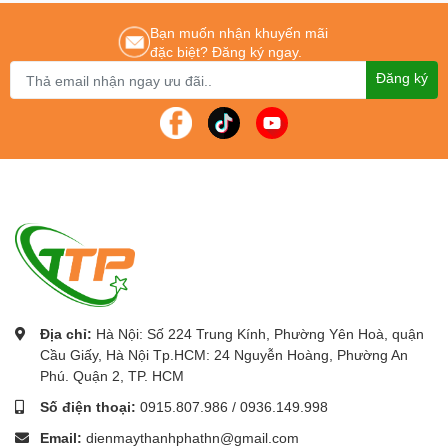
hệ
:
0243.765.8333/0915.807.986
Bạn muốn nhận khuyến mãi
Cung cấp
Máy chấm công chính hãng
-
Máy chấm công giá rẻ
nhất Toàn
đặc biệt? Đăng ký ngay.
quốc.
Đăng ký
Địa chỉ:
Hà Nội: Số 224 Trung Kính, Phường Yên Hoà, quận
Cầu Giấy, Hà Nội Tp.HCM: 24 Nguyễn Hoàng, Phường An
Phú. Quận 2, TP. HCM
Số điện thoại:
0915.807.986
/
0936.149.998
Email:
dienmaythanhphathn@gmail.com