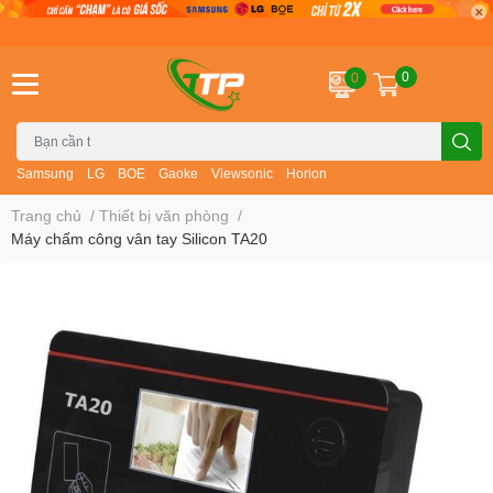
0
0
Samsung
LG
BOE
Gaoke
Viewsonic
Horion
Trang chủ
/
Thiết bị văn phòng
/
Máy chấm công vân tay Silicon TA20