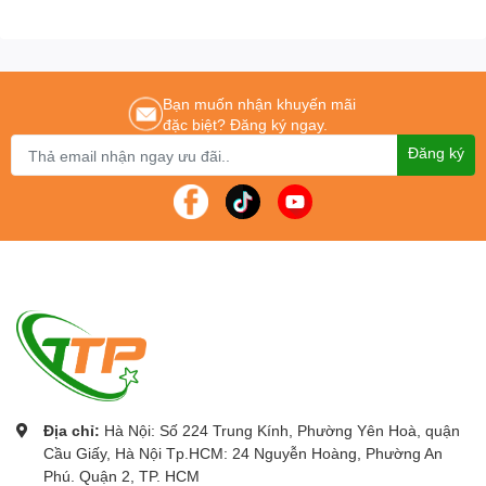
minh, bục giảng thông minh.
Với các thương hiệu nổi tiếng như
:
Gaoke, PK Pro, Boxlight, Motion Magix,
PKLNS..
Chúng tôi cam kết mang lại cho khách hàng :
Giá tốt nhất – Sản phẩm chính
hãng – Dịch vụ nhanh nhất
Bạn muốn nhận khuyến mãi
đặc biệt? Đăng ký ngay.
Để được tư vấn lắp đặt và sử dụng sản phẩm Quý khách hàng liên
hệ
:
0243.765.8333/0915.807.986
Đăng ký
Cung cấp
Máy chấm công chính hãng
-
Máy chấm công giá rẻ
nhất Toàn
quốc.
Địa chỉ:
Hà Nội: Số 224 Trung Kính, Phường Yên Hoà, quận
Cầu Giấy, Hà Nội Tp.HCM: 24 Nguyễn Hoàng, Phường An
Phú. Quận 2, TP. HCM