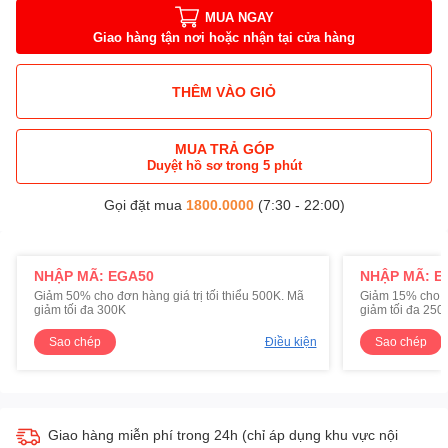
MUA NGAY
Giao hàng tận nơi hoặc nhận tại cửa hàng
THÊM VÀO GIỎ
MUA TRẢ GÓP
Duyệt hồ sơ trong 5 phút
Gọi đặt mua
1800.0000
(7:30 - 22:00)
NHẬP MÃ: EGA50
NHẬP MÃ: E
Giảm 50% cho đơn hàng giá trị tối thiểu 500K. Mã
Giảm 15% cho đơ
giảm tối đa 300K
giảm tối đa 250
Sao chép
Điều kiện
Sao chép
Giao hàng miễn phí trong 24h (chỉ áp dụng khu vực nội