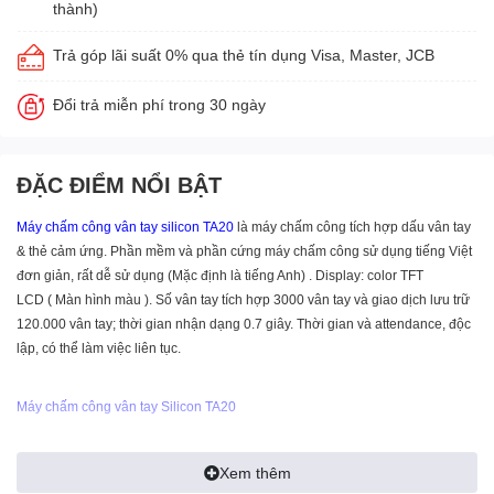
thành)
Trả góp lãi suất 0% qua thẻ tín dụng Visa, Master, JCB
Đổi trả miễn phí trong 30 ngày
ĐẶC ĐIỂM NỔI BẬT
Máy chấm công vân tay
silicon TA20
là máy chấm công tích hợp dấu vân tay
& thẻ cảm ứng. Phần mềm và phần cứng máy chấm công sử dụng tiếng Việt
đơn giản, rất dễ sử dụng (Mặc định là tiếng Anh) .
Display: color TFT
LCD
( Màn hình màu ). Số vân tay tích hợp 3000 vân tay và giao dịch lưu trữ
120.000 vân tay; thời gian nhận dạng 0.7 giây. Thời gian và attendance, độc
lập, có thể làm việc liên tục.
Máy chấm công vân tay Silicon TA20
Thông số
Máy chấm công tích hợp dấu vân tay & thẻ cảm ứng Sillicon TA20
Xem thêm
Phần mềm và phần cứng máy chấm công sử dụng tiếng Việt đơn giản, rất dễ