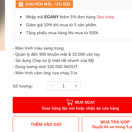
KHUYẾN MÃI - ƯU ĐÃI
Nhập mã
EGANY
thêm 5% đơn hàng
Sao chép
Giảm giá 10% khi mua từ 5 sản phẩm
Tặng phiếu mua hàng khi mua từ 500k
- Màn hình màu sang trọng.
- Quản lý đến 900 khuôn mặt & 10.000 vân tay
- Sử dụng Chip xử lý Intel rất nhanh của Mỹ
- Dung lượng nhớ 100.000 IN/OUT
- Màn hình cảm ứng cựa nhạy 3 in
Số lượng:
MUA NGAY
Giao hàng tận nơi hoặc nhận tại cửa hàng
MUA TRẢ GÓP
THÊM VÀO GIỎ
Duyệt hồ sơ trong 5 