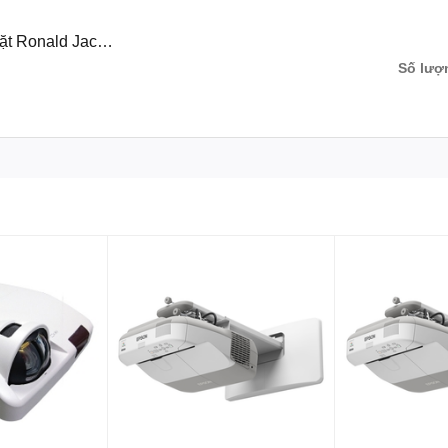
ặt Ronald Jack
Số lượ
, Màn hình tương tác thông minh, bảng tương tác thông minh, Khung tương tác thô
otion Magix, PKLNS..
n phẩm chính hãng – Dịch vụ nhanh nhất
ên hệ
:
0243.765.8333/0915.807.986
ất Toàn quốc.