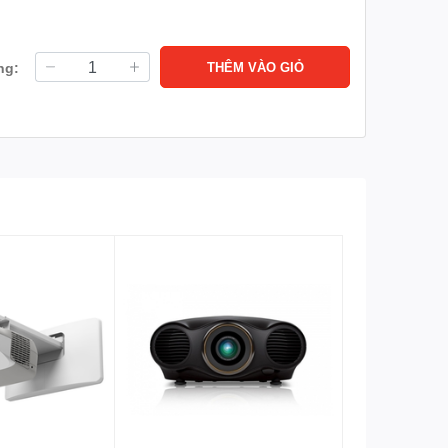
ng:
THÊM VÀO GIỎ
ng minh, bục giảng thông minh.