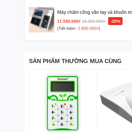
- Hiển thị khuôn mặt khi chấm công
- Dữ liệu trong máy không bị mất khi xãy ra cúp điện .
Máy chấm công vân tay và khuôn m
- Tốc độ xử lý nhanh <1s/1lần chấm công.
IFACE402
11.550.000₫
14.350.000₫
-20%
- Xuất xứ: Malaysia
- Bảo hành: 12 tháng
(Tiết kiệm:
2.800.000₫
)
Công Ty Cổ Phần Thiết Bị DNC
phân phối chính thức Máy chiếu
Với các thương hiệu nổi tiếng như
:
Gaoke, PK Pro, Boxlight, M
Chúng tôi cam kết mang lại cho khách hàng :
Giá tốt nhất – Sả
Để được tư vấn lắp đặt và sử dụng sản phẩm Quý khách hàng li
SẢN PHẨM THƯỜNG MUA CÙNG
Cung cấp
Máy chấm công chính hãng
-
Máy chấm công giá rẻ
nh