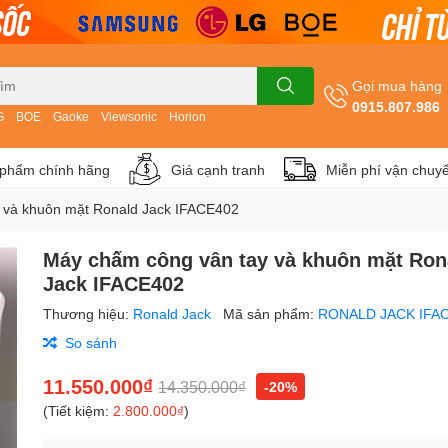
Gọi mua hàng
0915.807.986
G
BOE
Gaoke
Viewsonic
Horion
phẩm chính hãng
Giá cạnh tranh
Miễn phí vận chuy
 và khuôn mặt Ronald Jack IFACE402
Máy chấm công vân tay và khuôn mặt Ron
Jack IFACE402
Thương hiệu:
Ronald Jack
Mã sản phẩm:
RONALD JACK IFA
So sánh
11.550.000₫
14.350.000₫
-20%
(Tiết kiệm:
2.800.000₫
)