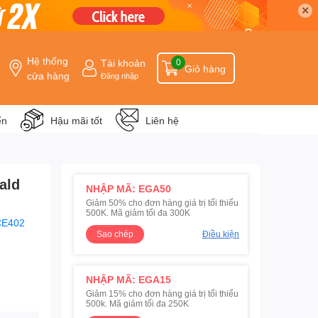
✕
Hệ thống
Tài khoản
0
Giỏ hàng
cửa hàng
Đăng nhập
ển
Hậu mãi tốt
Liên hệ
ald
NHẬP MÃ: EGA50
Giảm 50% cho đơn hàng giá trị tối thiểu
500K. Mã giảm tối đa 300K
CE402
Sao chép
Điều kiện
NHẬP MÃ: EGA15
Giảm 15% cho đơn hàng giá trị tối thiểu
500k. Mã giảm tối đa 250K