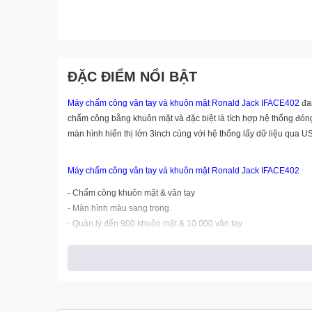
ĐẶC ĐIỂM NỔI BẬT
Máy chấm công vân tay và khuôn mặt Ronald Jack IFACE402
đan
chấm công bằng khuôn mặt và đặc biệt là tích hợp hệ thống đón
màn hình hiển thị lớn 3inch cùng với hệ thống lấy dữ liệu qua U
Máy chấm công vân tay và khuôn mặt Ronald Jack IFACE402
- Chấm công khuôn mặt & vân tay
- Màn hình màu sang trọng.
- Quản lý đến 900 khuôn mặt & 10.000 vân tay
- Sử dụng Chip xử lý Intel rất nhanh của Mỹ
- Dung lượng nhớ 100.000 IN/OUT
- Màn hình cảm ứng cựa nhạy 3 inch
- Kết nối với máy tính qua cổng RS – 232/485, TCP/IP, USB
- Lấy dữ liệu nhanh qua cổng USB