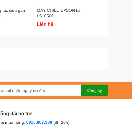
 tác siêu gần
MÁY CHIẾU EPSON EH-
I
LS10500
Liên hệ
Đăng ký
ổng đài hỗ trợ
ọi mua hàng:
0915.807.986
(8h-20h)