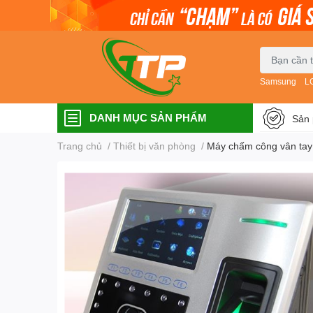
Samsung
L
DANH MỤC SẢN PHẨM
Sản 
Trang chủ
/
Thiết bị văn phòng
/
Máy chấm công vân tay