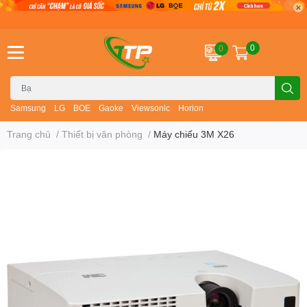
0
0
Samsung
LG
BOE
Gaoke
Viewsonic
Horion
Trang chủ
/
Thiết bị văn phòng
/
Máy chiếu 3M X26