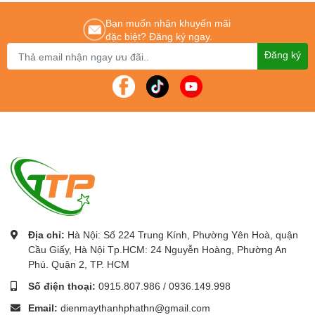
Để được tư vấn lắp đặt và sử dụng sản phẩm Quý khách hàng liên
Bạn muốn nhận khuyến mãi
hệ:
0243.765.8333/0915.807.986
đặc biệt? Đăng ký ngay.
Cung cấp
máy chiếu giá rẻ
chính hãng tốt nhất Hà Nội - tp Hồ Chí Minh.
Đăng ký
Địa chỉ:
Hà Nội: Số 224 Trung Kính, Phường Yên Hoà, quận
Cầu Giấy, Hà Nội Tp.HCM: 24 Nguyễn Hoàng, Phường An
Phú. Quận 2, TP. HCM
Số điện thoại:
0915.807.986
/
0936.149.998
Email:
dienmaythanhphathn@gmail.com