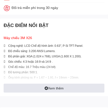
Đổi trả miễn phí trong 30 ngày
ĐẶC ĐIỂM NỔI BẬT
Máy chiếu 3M X26
 Cộng nghệ: LCD Chế độ hình ảnh: 0.63", P-Si TFT Panel.
 Độ chiếu sáng: 3.200 ANSI Lumens.
 Độ phân giải: XGA (1.024 x 768), UXGA (1.600 X 1.200).
 Góc chiếu: 4:3 hoặc 16:9 và 14:9 .
 Chế độ màu: 16.7 Triệu màu (24 bit).
 Độ tương phản: 500:1.
 Ống kính phóng ra: F = 1.67 ~ 1.91, f = 19mm ~ 23mm.
 Vertical Lens Shift: 9:1 Fixed, Tỷ lệ ống kính phóng: 1.2:1.
Xem thêm
 Phóng hình/tiêu cự: Điều chỉnh bằng tay.
 Kích thước phóng to màn hình: 30” ~ 300”.
 Tuổi thọ bóng đèn: 4000 giờ
 Chỉnh vuông hình ảnh: chiều dọc (+/-30 độ). Tự động và bằng tay