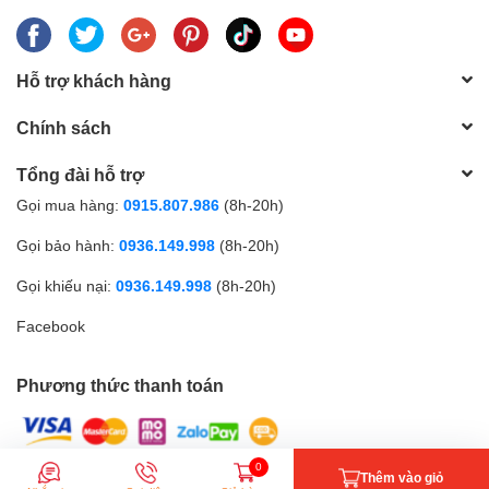
Hỗ trợ khách hàng
Chính sách
Tổng đài hỗ trợ
Gọi mua hàng:
0915.807.986
(8h-20h)
Gọi bảo hành:
0936.149.998
(8h-20h)
Gọi khiếu nại:
0936.149.998
(8h-20h)
Facebook
Phương thức thanh toán
0
Thêm vào giỏ
© Bản quyền thuộc về Điện máy Thành Phát | Cung cấp bởi
Sapo