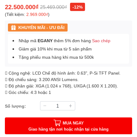
22.500.000₫
25.469.000₫
-12%
(Tiết kiệm:
2.969.000₫
)
KHUYẾN MÃI - ƯU ĐÃI
Nhập mã
EGANY
thêm 5% đơn hàng
Sao chép
Giảm giá 10% khi mua từ 5 sản phẩm
Tặng phiếu mua hàng khi mua từ 500k
 Cộng nghệ: LCD Chế độ hình ảnh: 0.63", P-Si TFT Panel.
 Độ chiếu sáng: 3.200 ANSI Lumens.
 Độ phân giải: XGA (1.024 x 768), UXGA (1.600 X 1.200).
 Góc chiếu: 4:3 hoặc 1
Số lượng:
MUA NGAY
Giao hàng tận nơi hoặc nhận tại cửa hàng