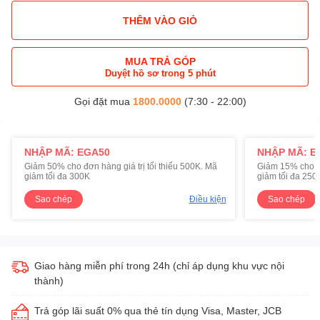
THÊM VÀO GIỎ
MUA TRẢ GÓP
Duyệt hồ sơ trong 5 phút
Gọi đặt mua
1800.0000
(7:30 - 22:00)
NHẬP MÃ: EGA50
NHẬP MÃ: E
Giảm 50% cho đơn hàng giá trị tối thiểu 500K. Mã
Giảm 15% cho đơ
giảm tối đa 300K
giảm tối đa 250
Sao chép
Điều kiện
Sao chép
Giao hàng miễn phí trong 24h (chỉ áp dụng khu vực nội
thành)
Trả góp lãi suất 0% qua thẻ tín dụng Visa, Master, JCB