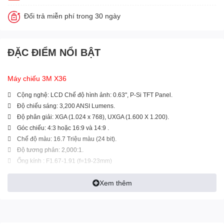
Đổi trả miễn phí trong 30 ngày
ĐẶC ĐIỂM NỔI BẬT
Máy chiếu 3M X36
 Cộng nghệ: LCD Chế độ hình ảnh: 0.63", P-Si TFT Panel.
 Độ chiếu sáng: 3,200 ANSI Lumens.
 Độ phân giải: XGA (1.024 x 768), UXGA (1.600 X 1.200).
 Góc chiếu: 4:3 hoặc 16:9 và 14:9 .
 Chế độ màu: 16.7 Triệu màu (24 bit).
 Độ tương phản: 2,000:1.
 Ống kính : F1.67-1.91 (f=19-23mm)
 Chức năng dịch chuyển ống kính theo chiều dọc 9:1
Xem thêm
 Phóng hình/tiêu cự: Điều chỉnh bằng tay.
 Kích thước phóng to màn hình: 30” ~ 300”.
 Tuổi thọ bóng đèn: 3,000 đến 6,000 giờ , Bóng đèn : UHP 210W
 Chỉnh vuông hình ảnh: chiều dọc (+/-30 độ). Tự động và bằng tay