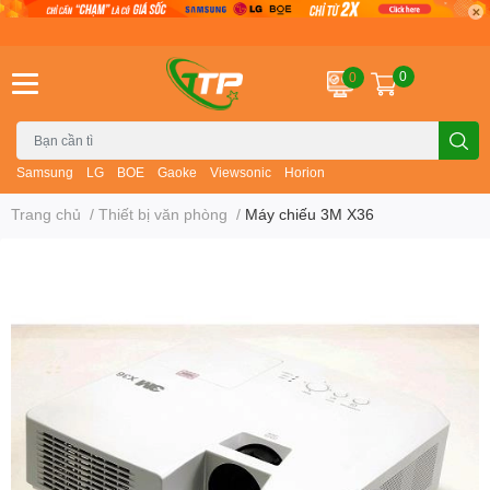
0
0
Samsung
LG
BOE
Gaoke
Viewsonic
Horion
Trang chủ
/
Thiết bị văn phòng
/
Máy chiếu 3M X36