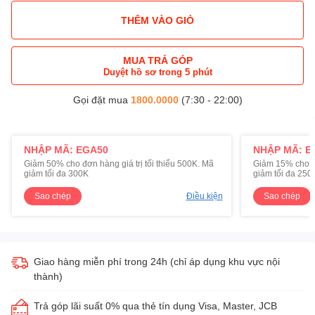
THÊM VÀO GIỎ
MUA TRẢ GÓP
Duyệt hồ sơ trong 5 phút
Gọi đặt mua
1800.0000
(7:30 - 22:00)
NHẬP MÃ: EGA50
NHẬP MÃ: E
Giảm 50% cho đơn hàng giá trị tối thiểu 500K. Mã
Giảm 15% cho đơ
giảm tối đa 300K
giảm tối đa 250
Sao chép
Điều kiện
Sao chép
Giao hàng miễn phí trong 24h (chỉ áp dụng khu vực nội
thành)
Trả góp lãi suất 0% qua thẻ tín dụng Visa, Master, JCB