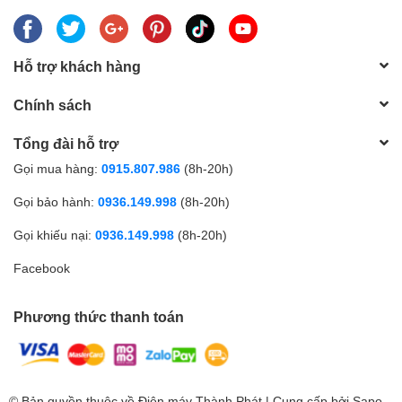
minh, bục giảng thông minh
Với các thương hiệu nổi tiếng như
:
Gaoke, PK Pro, Boxlight, Motion Magix,
PKLNS..
Hỗ trợ khách hàng
Chúng tôi cam kết mang lại cho khách hàng :
Giá tốt nhất – Sản phẩm chính
Chính sách
hãng – Dịch vụ nhanh nhất
Để được tư vấn lắp đặt và sử dụng sản phẩm Quý khách hàng liên
Tổng đài hỗ trợ
hệ:
0243.765.8333/0915.807.986
Gọi mua hàng:
0915.807.986
(8h-20h)
Cung cấp
máy chiếu giá rẻ
chính hãng tốt nhất Hà Nội - tp Hồ Chí Minh.
Gọi bảo hành:
0936.149.998
(8h-20h)
Gọi khiếu nại:
0936.149.998
(8h-20h)
Facebook
Phương thức thanh toán
© Bản quyền thuộc về Điện máy Thành Phát | Cung cấp bởi
Sapo