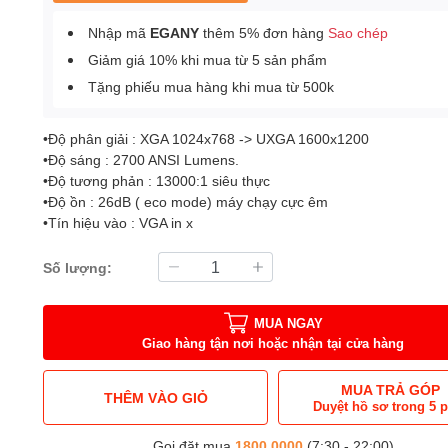
Nhập mã
EGANY
thêm 5% đơn hàng
Sao chép
Giảm giá 10% khi mua từ 5 sản phẩm
Tặng phiếu mua hàng khi mua từ 500k
•Độ phân giải : XGA 1024x768 -> UXGA 1600x1200
•Độ sáng : 2700 ANSI Lumens.
•Độ tương phản : 13000:1 siêu thực
•Độ ồn : 26dB ( eco mode) máy chạy cực êm
•Tín hiệu vào : VGA in x
Số lượng:
MUA NGAY
Giao hàng tận nơi hoặc nhận tại cửa hàng
MUA TRẢ GÓP
THÊM VÀO GIỎ
Duyệt hồ sơ trong 5 
Gọi đặt mua
1800.0000
(7:30 - 22:00)