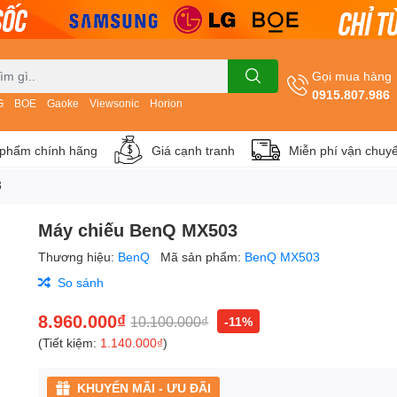
Gọi mua hàng
0915.807.986
G
BOE
Gaoke
Viewsonic
Horion
phẩm chính hãng
Giá cạnh tranh
Miễn phí vận chuy
3
Máy chiếu BenQ MX503
Thương hiệu:
BenQ
Mã sản phẩm:
BenQ MX503
So sánh
8.960.000₫
10.100.000₫
-11%
(Tiết kiệm:
1.140.000₫
)
KHUYẾN MÃI - ƯU ĐÃI