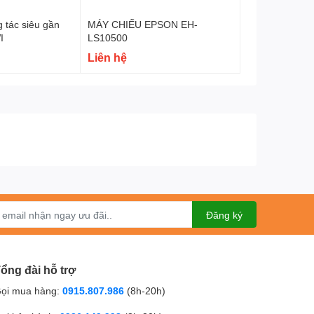
 tác siêu gần
MÁY CHIẾU EPSON EH-
I
LS10500
Liên hệ
Đăng ký
ổng đài hỗ trợ
ọi mua hàng:
0915.807.986
(8h-20h)