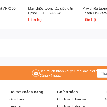
Máy chiếu BenQ MX503
ght ANX300
Máy chiếu tương tác siêu gần
Máy chiếu tương
Epson LCD EB-685W
Epson EB-585W
Liên hệ
Liên hệ
io stereo mini jack x 1, USB mini Type x1
. Remote control w/battery
nh ảnh 52.5 inches)
Bạn muốn nhận khuyến mãi đặc biệt?
Đăng ký ngay.
Hỗ trợ khách hàng
Chính sách
T
Giới thiệu
Chính sách bảo mật
G
n sử dụng thực tế.
Liên hệ
Chính sách đổi trả