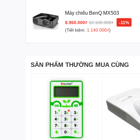
Máy chiếu BenQ MX503
8.960.000₫
10.100.000₫
-11%
(Tiết kiệm:
1.140.000₫
)
SẢN PHẨM THƯỜNG MUA CÙNG