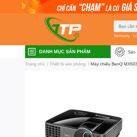
Samsung
L
DANH MỤC SẢN PHẨM
Sản 
Trang chủ
/
Thiết bị văn phòng
/
Máy chiếu BenQ MX50