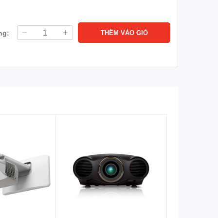
ng:
THÊM VÀO GIỎ