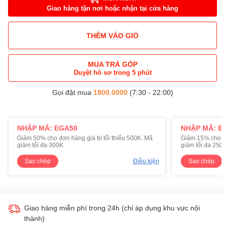
Giao hàng tận nơi hoặc nhận tại cửa hàng
THÊM VÀO GIỎ
MUA TRẢ GÓP
Duyệt hồ sơ trong 5 phút
Gọi đặt mua
1800.0000
(7:30 - 22:00)
NHẬP MÃ: EGA50
NHẬP MÃ: E
Giảm 50% cho đơn hàng giá trị tối thiểu 500K. Mã
Giảm 15% cho đơ
giảm tối đa 300K
giảm tối đa 250
Sao chép
Điều kiện
Sao chép
Giao hàng miễn phí trong 24h (chỉ áp dụng khu vực nội
thành)