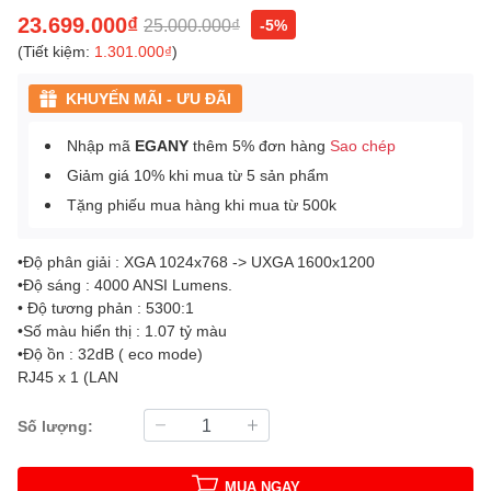
23.699.000₫
25.000.000₫
-5%
(Tiết kiệm:
1.301.000₫
)
KHUYẾN MÃI - ƯU ĐÃI
Nhập mã
EGANY
thêm 5% đơn hàng
Sao chép
Giảm giá 10% khi mua từ 5 sản phẩm
Tặng phiếu mua hàng khi mua từ 500k
•Độ phân giải : XGA 1024x768 -> UXGA 1600x1200
•Độ sáng : 4000 ANSI Lumens.
• Độ tương phản : 5300:1
•Số màu hiển thị : 1.07 tỷ màu
•Độ ồn : 32dB ( eco mode)
RJ45 x 1 (LAN
Số lượng:
MUA NGAY