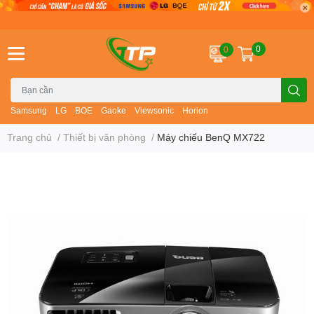
0
0
Samsung
LG
BOE
Gaoke
Viewsonic
Horion
Trang chủ
/
Thiết bị văn phòng
/
Máy chiếu BenQ MX722