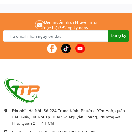
tuổi thọ máy ! 3D
Xuất xứ: Trung Quốc
Bảo hành: 24 tháng đối với thân máy 1000h hay 12 tháng đối với bóng đèn
Bạn muốn nhận khuyến mãi
tuỳ theo điêu kiện nào đến trước
đặc biệt? Đăng ký ngay.
Công Ty C
ổ
Ph
ầ
n Thi
ế
t B
ị
DNC
phân phối chính thức Máy chiếu, Màn hình
Đăng ký
tương tác thông minh, bảng tương tác thông minh, Khung tương tác thông
minh, bục giảng thông minh
Với các thương hiệu nổi tiếng như
:
Gaoke, PK Pro, Boxlight, Motion Magix,
PKLNS..
Chúng tôi cam kết mang lại cho khách hàng :
Giá tốt nhất – Sản phẩm chính
hãng – Dịch vụ nhanh nhất
Để được tư vấn lắp đặt và sử dụng sản phẩm Quý khách hàng liên
hệ:
0243.765.8333/0915.807.986
Cung cấp
máy chiếu giá rẻ
chính hãng tốt nhất Hà Nội - tp Hồ Chí Minh.
Địa chỉ:
Hà Nội: Số 224 Trung Kính, Phường Yên Hoà, quận
Cầu Giấy, Hà Nội Tp.HCM: 24 Nguyễn Hoàng, Phường An
Phú. Quận 2, TP. HCM