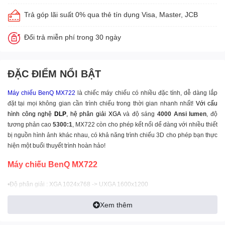
Trả góp lãi suất 0% qua thẻ tín dụng Visa, Master, JCB
Đổi trả miễn phí trong 30 ngày
ĐẶC ĐIỂM NỔI BẬT
M
áy chiếu
BenQ
MX722
là chiếc máy chiếu có nhiều đặc tính, dễ dàng lắp
đặt tại mọi không gian cần trình chiếu trong thời gian nhanh nhất!
Với cấu
hình công nghệ
DLP
, hệ phân giải
XGA
và độ sáng
4000 Ansi lumen
, độ
tương phản cao
5300:1
,
MX722
còn cho phép kết nối dể dàng với nhiều thiết
bị nguồn hình ảnh khác nhau, có khả năng trình chiếu 3D cho phép bạn thực
hiện một buổi thuyết trình hoàn hảo!
Máy chiếu BenQ MX722
•Độ phân giải : XGA 1024x768 -> UXGA 1600x1200
•Độ sáng : 4000 ANSI Lumens.
Xem thêm
• Độ tương phản : 5300:1
•Số màu hiển thị : 1.07 tỷ màu