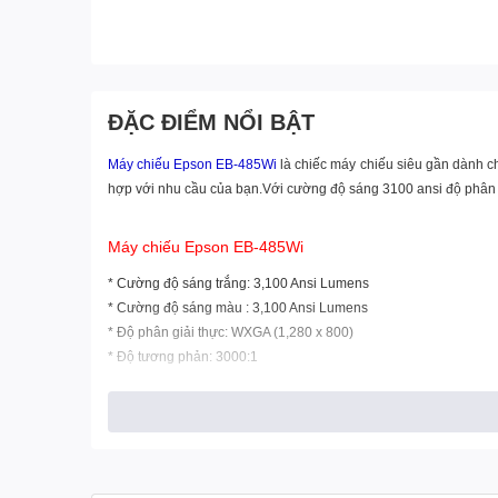
ĐẶC ĐIỂM NỔI BẬT
Máy chiếu Epson EB-485W
i
là chiếc máy chiếu siêu gần dành c
hợp với nhu cầu của bạn.Với cường độ sáng 3100 ansi độ phân 
Máy chiếu Epson EB-485Wi
* Cường độ sáng trắng: 3,100 Ansi Lumens
* Cường độ sáng màu : 3,100 Ansi Lumens
* Độ phân giải thực: WXGA (1,280 x 800)
* Độ tương phản: 3000:1
* Bóng đèn: 215W UHE , tuổi thọ 4,000 giờ
* Loa âm thanh: 16W
* Wifi option
* Xuất xứ: Trung Quốc
* Bảo hành: 24 tháng cho máy, 1 năm hoặc 1000h cho bóng đèn t