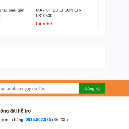
 tác siêu gần
MÁY CHIẾU EPSON EH-
I
LS10500
Liên hệ
Đăng ký
ổng đài hỗ trợ
ọi mua hàng:
0915.807.986
(8h-20h)