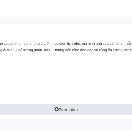
ho các phòng họp, phòng gia đình có diện tích nhỏ, mà hình ảnh của sản phẩm vẫn
giải WXGA độ tương phản 3000:1 mang đến hình ảnh đẹp vô cùng ấn tượng cho bạ
Xem thêm
ùy điều kiện nào đến trước.