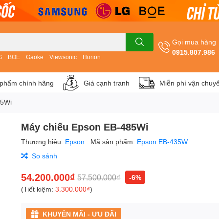
Gọi mua hàng
0915.807.986
G
BOE
Gaoke
Viewsonic
Horion
phẩm chính hãng
Giá cạnh tranh
Miễn phí vận chuy
85Wi
Máy chiếu Epson EB-485Wi
Thương hiệu:
Epson
Mã sản phẩm:
Epson EB-435W
So sánh
54.200.000₫
57.500.000₫
-6%
(Tiết kiệm:
3.300.000₫
)
KHUYẾN MÃI - ƯU ĐÃI