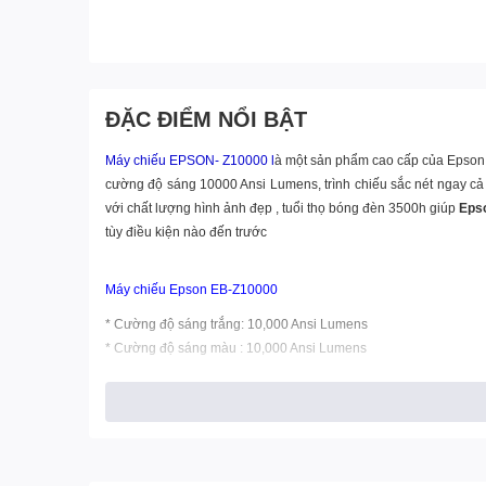
ĐẶC ĐIỂM NỔI BẬT
Máy chiếu EPSON- Z10000
l
à một sản phẩm cao cấp của Epson,
cường độ sáng 10000 Ansi Lumens, trình chiếu sắc nét ngay cả 
với chất lượng hình ảnh đẹp , tuổi thọ bóng đèn 3500h giúp
Eps
tùy điều kiện nào đến trước
Máy chiếu Epson EB-Z10000
* Cường độ sáng trắng: 10,000 Ansi Lumens
* Cường độ sáng màu : 10,000 Ansi Lumens
* Độ phân giải thực: XGA (1,024 x 768)
* Độ tương phản: 5000:1
* Bóng đèn: 340W UHE x 2, tuổi thọ 3,500 giờ
* Cổng HDMI
* Wifi option