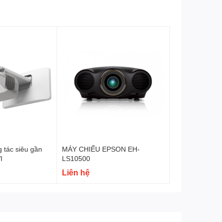
ng minh, bục giảng thông minh
 tác siêu gần
MÁY CHIẾU EPSON EH-
I
LS10500
Liên hệ