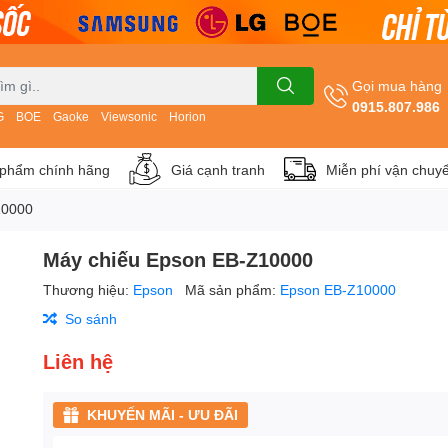
Gọi mua hàng
0915.807.986
G
BOE
Gaoke
Viewsonic
Horion
phẩm chính hãng
Giá cạnh tranh
Miễn phí vận chuy
10000
Máy chiếu Epson EB-Z10000
Thương hiệu:
Epson
Mã sản phẩm:
Epson EB-Z10000
So sánh
Liên hệ
KHUYẾN MÃI - ƯU ĐÃI