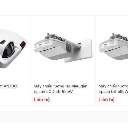
ùy điều kiện nào đến trước.
, Màn hình tương tác thông minh, bảng tương tác thông minh, Khung tương tác thô
otion Magix, PKLNS..
n phẩm chính hãng – Dịch vụ nhanh nhất
ên hệ:
0243.765.8333/0915.807.986
hí Minh.
ght ANX300
Máy chiếu tương tác siêu gần
Máy chiếu tương
Epson LCD EB-685W
Epson EB-585W
Liên hệ
Liên hệ