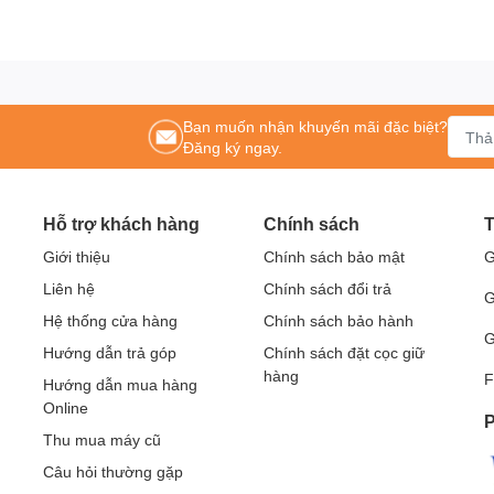
hình ảnh trung thực sống động.
Bạn muốn nhận khuyến mãi đặc biệt?
Đăng ký ngay.
 dụng ko bị chói mắt trong qua trình giảng dạy và giảm tiêu hao điện năng)
Hỗ trợ khách hàng
Chính sách
T
e, Dynamic dễ dàng hơn
Giới thiệu
Chính sách bảo mật
G
S3 144Hz. PC, Laptop 108p 120 Hz (cổng HDMI và VGA)
Liên hệ
Chính sách đổi trả
G
Hệ thống cửa hàng
Chính sách bảo hành
G
Hướng dẫn trả góp
Chính sách đặt cọc giữ
hàng
F
Hướng dẫn mua hàng
tùy theo điều kiện nào đến trước
Online
P
Thu mua máy cũ
ếu, Màn hình tương tác thông minh, bảng tương tác thông minh, Khung tương tá
 Motion Magix, PKLNS..
Câu hỏi thường gặp
Sản phẩm chính hãng – Dịch vụ nhanh nhất