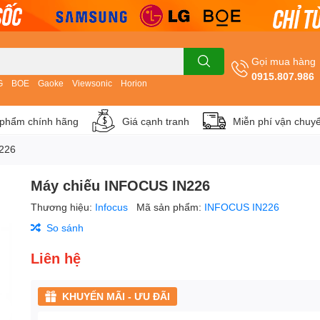
Gọi mua hàng
0915.807.986
G
BOE
Gaoke
Viewsonic
Horion
phẩm chính hãng
Giá cạnh tranh
Miễn phí vận chuy
226
Máy chiếu INFOCUS IN226
Thương hiệu:
Infocus
Mã sản phẩm:
INFOCUS IN226
So sánh
Liên hệ
KHUYẾN MÃI - ƯU ĐÃI