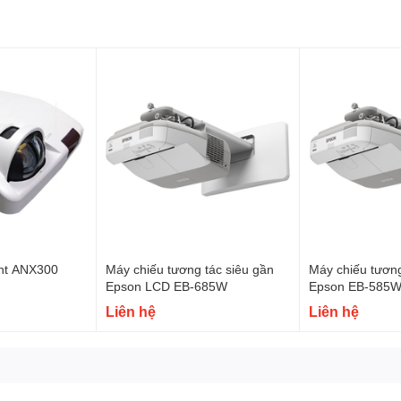
 HDD box….ở tần số 144 Hz.
ố 120Hz
)
ght ANX300
Máy chiếu tương tác siêu gần
Máy chiếu tương
Epson LCD EB-685W
Epson EB-585W
Liên hệ
Liên hệ