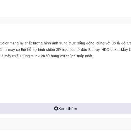
tColor mang lại chất lượng hình ảnh trung thực sống động, cùng với đó là độ 
 ra máy có thể hỗ trợ trình chiếu 3D trực tiếp từ đầu Blu-ray, HDD box.... Má
mua
máy chiếu
đúng mục đích sử dụng với chí phí thấp nhất.
ng động)
Xem thêm