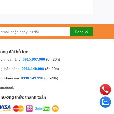
Đăng ký
ổng đài hỗ trợ
ọi mua hàng:
0915.807.986
(8h-20h)
ọi bảo hành:
0936.149.998
(8h-20h)
ọi khiếu nại:
0936.149.998
(8h-20h)
acebook
hương thức thanh toán
c thông minh, bục giảng thông minh.