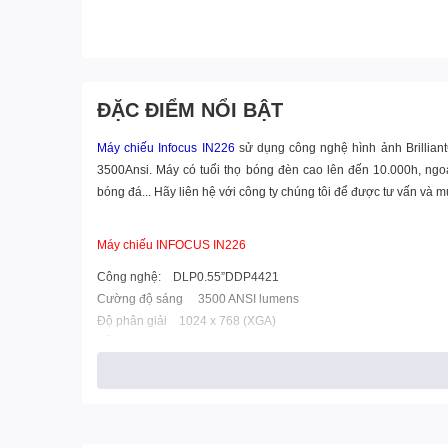
ĐẶC ĐIỂM NỔI BẬT
Máy chiếu Infocus IN226
sử dụng công nghệ hình ảnh Brillian
3500Ansi. Máy có tuổi thọ bóng đèn cao lên đến 10.000h, ngoài
bóng đá... Hãy liên hệ với công ty chúng tôi để được tư vấn và 
Máy chiếu INFOCUS IN226
Công nghệ: DLP0.55”DDP4421
Cường độ sáng 3500 ANSI lumens
Độ phân giải 1024 x 768 (XGA)
Hỗ trợ độ phân giải đạt : WUXGA ( 1920x 1200 )
Công nghệ hình ảnh BrilliantColor (cho hình ảnh trung thực số
Độ tương phản 17000:1
Kích thước hiển thị 30 – 298’’
Chế độ trình chiếu 07 (bảy) chế độ trình chiếu mặc định