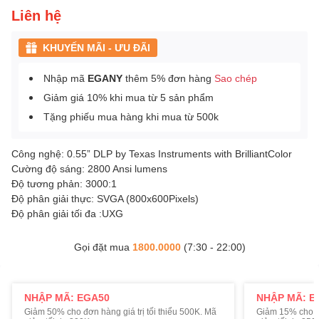
Liên hệ
KHUYẾN MÃI - ƯU ĐÃI
Nhập mã
EGANY
thêm 5% đơn hàng
Sao chép
Giảm giá 10% khi mua từ 5 sản phẩm
Tặng phiếu mua hàng khi mua từ 500k
Công nghệ: 0.55” DLP by Texas Instruments with BrilliantColor
Cường độ sáng: 2800 Ansi lumens
Độ tương phản: 3000:1
Độ phân giải thực: SVGA (800x600Pixels)
Độ phân giải tối đa :UXG
Gọi đặt mua
1800.0000
(7:30 - 22:00)
NHẬP MÃ: EGA50
NHẬP MÃ: E
Giảm 50% cho đơn hàng giá trị tối thiểu 500K. Mã
Giảm 15% cho đơ