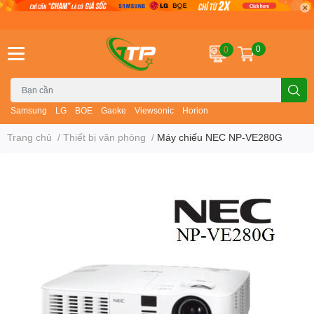
0
0
Samsung
LG
BOE
Gaoke
Viewsonic
Horion
Trang chủ
/
Thiết bị văn phòng
/
Máy chiếu NEC NP-VE280G