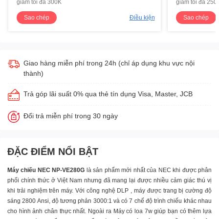
giảm tối đa 300K
giảm tối đa 250
Sao chép
Điều kiện
Sao chép
Giao hàng miễn phí trong 24h (chỉ áp dụng khu vực nội
thành)
Trả góp lãi suất 0% qua thẻ tín dụng Visa, Master, JCB
Đổi trả miễn phí trong 30 ngày
ĐẶC ĐIỂM NỔI BẬT
Máy chiếu NEC NP-VE280G
là sản phẩm mới nhất của NEC khi được phân
phối chính thức ở Việt Nam nhưng đã mang lại được nhiều cảm giác thú vị
khi trải nghiệm trên máy. Với công nghệ DLP , máy được trang bị cường độ
sáng 2800 Ansi, độ tương phản 3000:1 và có 7 chế độ trình chiếu khác nhau
cho hình ảnh chân thực nhất. Ngoài ra Máy có loa 7w giúp bạn có thêm lựa