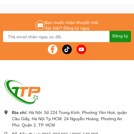
(chế độ Eco)240W
Kích thước: 324 x 234 x 97mm
Chức năng: Trình chiếu full HD, full 3D.
Bạn muốn nhận khuyến mãi
Chỉnh vuông hình:± 40 độ(dọc)
đặc biệt? Đăng ký ngay.
Xuất xứ: Trung Quốc
Đăng ký
Bảo hành: 24 tháng cho thân máy,12 tháng hoặc 1000 giờ cho
bóng đèn tùy theo điều kiện đến trước.
Công ty Cổ phần Thiết bị DNC
phân phối chính thức Máy
chiếu, Màn hình tương tác thông minh, bảng tương tác thông
minh, Khung tương tác thông minh, bục giảng thông minh.
Với các thương hiệu nổi tiếng như:
Gaoke, PK Pro, Boxlight,
Motion Magix, PKLNS..
Chúng tôi cam kết mang lại cho khách hàng : Giá tốt nhất –
Sản phẩm chính hãng – Dịch vụ nhanh nhất
Địa chỉ:
Hà Nội: Số 224 Trung Kính, Phường Yên Hoà, quận
Để được tư vấn lắp đặt và sử dụng sản phẩm Quý khách hàng
Cầu Giấy, Hà Nội Tp.HCM: 24 Nguyễn Hoàng, Phường An
liên hệ:
0243.796.0283/0915.807.986
Phú. Quận 2, TP. HCM
Cung cấp
Máy chiếu
giá rẻ
chính hãng tốt nhất Hà Nội – tp Hồ
Chí Minh.