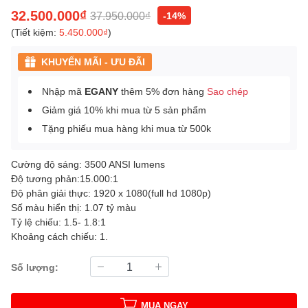
32.500.000₫
37.950.000₫
-14%
(Tiết kiệm:
5.450.000₫
)
KHUYẾN MÃI - ƯU ĐÃI
Nhập mã
EGANY
thêm 5% đơn hàng
Sao chép
Giảm giá 10% khi mua từ 5 sản phẩm
Tặng phiếu mua hàng khi mua từ 500k
Cường độ sáng: 3500 ANSI lumens
Độ tương phản:15.000:1
Độ phân giải thực: 1920 x 1080(full hd 1080p)
Số màu hiển thị: 1.07 tỷ màu
Tỷ lệ chiếu: 1.5- 1.8:1
Khoảng cách chiếu: 1.
Số lượng:
MUA NGAY