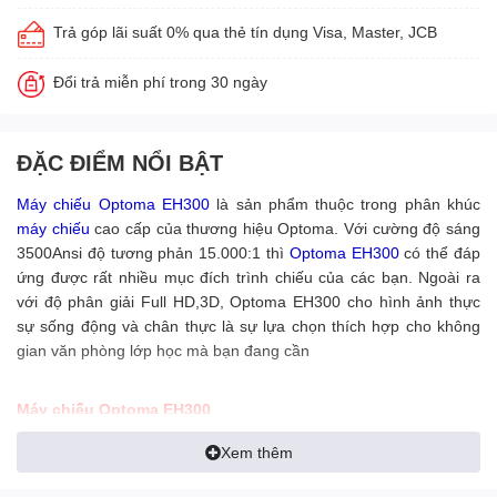
Trả góp lãi suất 0% qua thẻ tín dụng Visa, Master, JCB
Đổi trả miễn phí trong 30 ngày
ĐẶC ĐIỂM NỔI BẬT
Máy chiếu Optoma
EH300
là sản phẩm thuộc trong phân khúc
máy chiếu
cao cấp của thương hiệu Optoma. Với cường độ sáng
3500Ansi độ tương phản 15.000:1 thì
Optoma EH300
có thể đáp
ứng được rất nhiều mục đích trình chiếu của các bạn. Ngoài ra
với độ phân giải Full HD,3D, Optoma EH300 cho hình ảnh thực
sự sống động và chân thực là sự lựa chọn thích hợp cho không
gian văn phòng lớp học mà bạn đang cần
Máy chiếu Optoma EH300
Cường độ sáng: 3500 ANSI lumens
Xem thêm
Độ tương phản:15.000:1
Độ phân giải thực: 1920 x 1080(full hd 1080p)