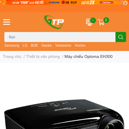
0
0
Samsung
LG
BOE
Gaoke
Viewsonic
Horion
Trang chủ
/
Thiết bị văn phòng
/
Máy chiếu Optoma EH300