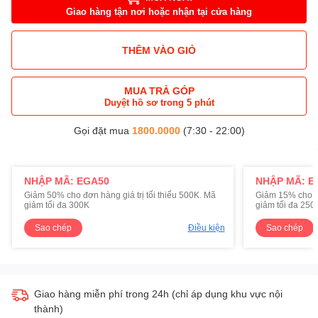
Giao hàng tận nơi hoặc nhận tại cửa hàng
THÊM VÀO GIỎ
MUA TRẢ GÓP
Duyệt hồ sơ trong 5 phút
Gọi đặt mua
1800.0000
(7:30 - 22:00)
NHẬP MÃ: EGA50
NHẬP MÃ: E
Giảm 50% cho đơn hàng giá trị tối thiểu 500K. Mã
Giảm 15% cho đơ
giảm tối đa 300K
giảm tối đa 250
Sao chép
Điều kiện
Sao chép
Giao hàng miễn phí trong 24h (chỉ áp dụng khu vực nội
thành)