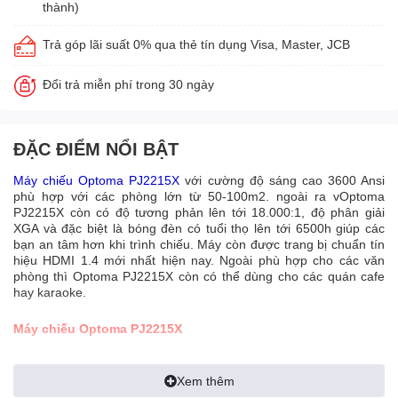
thành)
Trả góp lãi suất 0% qua thẻ tín dụng Visa, Master, JCB
Đổi trả miễn phí trong 30 ngày
ĐẶC ĐIỂM NỔI BẬT
M
áy chiếu
Optoma
PJ2215X
với cường độ sáng cao 3600 Ansi
phù hợp với các phòng lớn từ 50-100m2. ngoài ra vOptoma
PJ2215X còn có độ tương phản lên tới 18.000:1, độ phân giải
XGA và đặc biệt là bóng đèn có tuổi thọ lên tới 6500h giúp các
bạn an tâm hơn khi trình chiếu. Máy còn được trang bị chuẩn tín
hiệu HDMI 1.4 mới nhất hiện nay. Ngoài phù hợp cho các văn
phòng thì Optoma PJ2215X còn có thể dùng cho các quán cafe
hay karaoke.
Máy chiếu Optoma PJ2215X
Công nghệ : DLP
Xem thêm
Công nghệ : DLP
Cường độ sáng: 3600 ANSI lumens