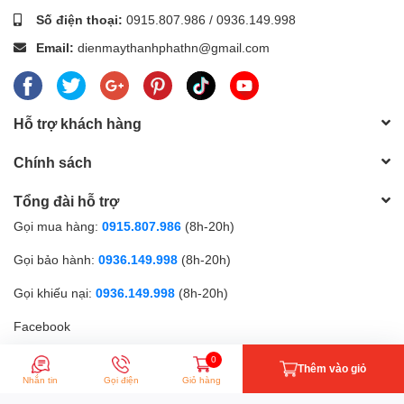
Số điện thoại:
0915.807.986
/
0936.149.998
Email:
dienmaythanhphathn@gmail.com
Hỗ trợ khách hàng
Chính sách
Tổng đài hỗ trợ
Gọi mua hàng:
0915.807.986
(8h-20h)
Gọi bảo hành:
0936.149.998
(8h-20h)
Gọi khiếu nại:
0936.149.998
(8h-20h)
Facebook
0
Thêm vào giỏ
Phương thức thanh toán
Nhắn tin
Gọi điện
Giỏ hàng