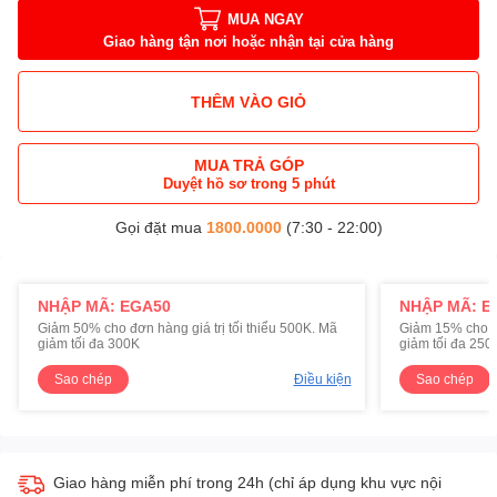
MUA NGAY
Giao hàng tận nơi hoặc nhận tại cửa hàng
THÊM VÀO GIỎ
MUA TRẢ GÓP
Duyệt hồ sơ trong 5 phút
Gọi đặt mua
1800.0000
(7:30 - 22:00)
NHẬP MÃ: EGA50
NHẬP MÃ: E
Giảm 50% cho đơn hàng giá trị tối thiểu 500K. Mã
Giảm 15% cho đơ
giảm tối đa 300K
giảm tối đa 250
Sao chép
Điều kiện
Sao chép
Giao hàng miễn phí trong 24h (chỉ áp dụng khu vực nội