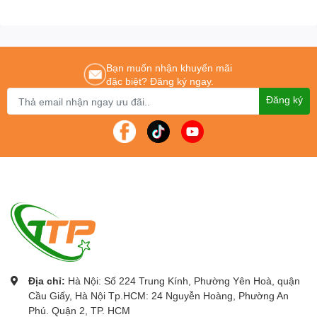
Công ty Cổ phần Thiết bị DNC
phân phối chính thức Máy
chiếu, Màn hình tương tác thông minh, bảng tương tác thông
minh, Khung tương tác thông minh, bục giảng thông minh.
Với các thương hiệu nổi tiếng như:
Gaoke, PK Pro, Boxlight,
Bạn muốn nhận khuyến mãi
Motion Magix, PKLNS..
đặc biệt? Đăng ký ngay.
Chúng tôi cam kết mang lại cho khách hàng : Giá tốt nhất –
Đăng ký
Sản phẩm chính hãng – Dịch vụ nhanh nhất
Để được tư vấn lắp đặt và sử dụng sản phẩm Quý khách hàng
liên hệ:
0243.796.0283/0915.807.986
Cung cấp
Máy chiếu
giá rẻ
chính hãng tốt nhất Hà Nội – tp Hồ
Chí Minh.
Địa chỉ:
Hà Nội: Số 224 Trung Kính, Phường Yên Hoà, quận
Cầu Giấy, Hà Nội Tp.HCM: 24 Nguyễn Hoàng, Phường An
Phú. Quận 2, TP. HCM