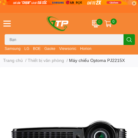
0
0
Samsung
LG
BOE
Gaoke
Viewsonic
Horion
Trang chủ
/
Thiết bị văn phòng
/
Máy chiếu Optoma PJ2215X