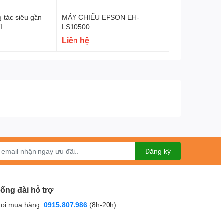
 tác siêu gần
MÁY CHIẾU EPSON EH-
I
LS10500
Liên hệ
Đăng ký
ổng đài hỗ trợ
ọi mua hàng:
0915.807.986
(8h-20h)