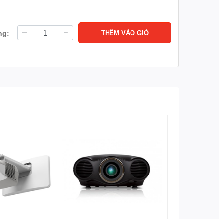
ng:
THÊM VÀO GIỎ
5mm Jack) × 1, VGA Out × 1, RS232 × 1, mini USB (for
 minh, Khung tương tác thông minh, bục giảng thông