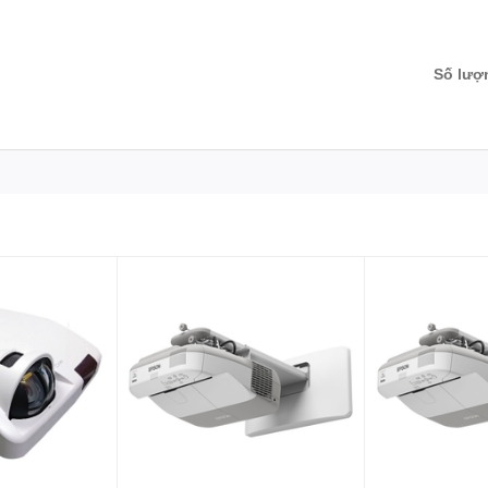
Số lượ
 1, Audio in (3.5mm Jack) × 2, Audio out (3.5mm Jack) × 1, MIC in (3.
e B x 1 (Service/mouse)
 bóng đèn tùy điều kiện nào đến trước.
c Máy chiếu, Màn hình tương tác thông minh, bảng tương tác thông
oxlight, Motion Magix, PKLNS..
t nhất – Sản phẩm chính hãng – Dịch vụ nhanh nhất
ách hàng liên hệ:
0243.796.0283/0915.807.986
ội – tp Hồ Chí Minh.