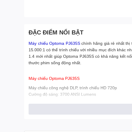
ĐẶC ĐIỂM NỔI BẬT
Máy chiếu Optoma PJ635S
chính hãng giá rẻ nhất th
15.000:1 có thể trình chiếu với nhiều mục đích khác n
1.4 mới nhất giúp Optoma PJ635S có khả năng kết nối 
thước phim sống động nhất.
Máy chiếu Optoma PJ635S
Máy chiếu công nghệ DLP, trình chiếu HD 720p
Cường độ sáng: 3700 ANSI Lumens
Độ tương phản: 15,000:1
Độ phân giải thực: XGA (1024 x 768)
Độ phân giải nén: UXGA (1600 x 1200)
Tuổi thọ bóng đèn: lên tới 6,000 giờ
Tỉ lệ khung hình: 16:10, tương thích 16:9, 4:3