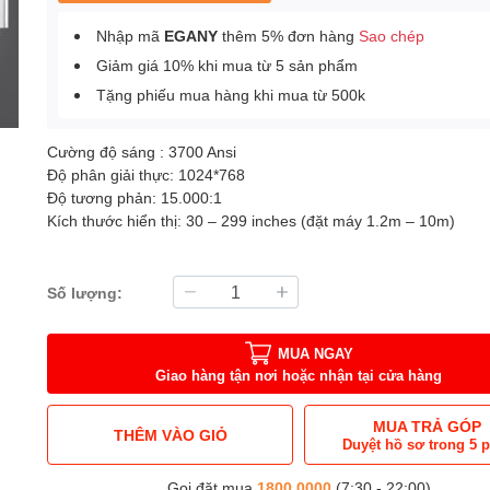
Nhập mã
EGANY
thêm 5% đơn hàng
Sao chép
Giảm giá 10% khi mua từ 5 sản phẩm
Tặng phiếu mua hàng khi mua từ 500k
Cường độ sáng : 3700 Ansi
Độ phân giải thực: 1024*768
Độ tương phản: 15.000:1
Kích thước hiển thị: 30 – 299 inches (đặt máy 1.2m – 10m)
Số lượng:
MUA NGAY
Giao hàng tận nơi hoặc nhận tại cửa hàng
MUA TRẢ GÓP
THÊM VÀO GIỎ
Duyệt hồ sơ trong 5 
Gọi đặt mua
1800.0000
(7:30 - 22:00)