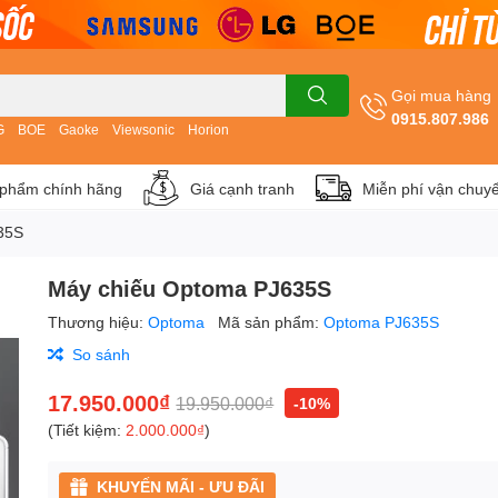
Gọi mua hàng
0915.807.986
G
BOE
Gaoke
Viewsonic
Horion
phẩm chính hãng
Giá cạnh tranh
Miễn phí vận chuy
35S
Máy chiếu Optoma PJ635S
Thương hiệu:
Optoma
Mã sản phẩm:
Optoma PJ635S
So sánh
17.950.000₫
19.950.000₫
-10%
(Tiết kiệm:
2.000.000₫
)
KHUYẾN MÃI - ƯU ĐÃI