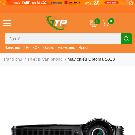
0
0
Samsung
LG
BOE
Gaoke
Viewsonic
Horion
Trang chủ
/
Thiết bị văn phòng
/
Máy chiếu Optoma S313