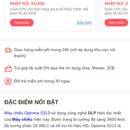
NHẬP MÃ: EGA50
NHẬP MÃ: E
Giảm 50% cho đơn hàng giá trị tối thiểu 500K. Mã
Giảm 15% cho đơ
giảm tối đa 300K
giảm tối đa 250
Sao chép
Điều kiện
Sao chép
Giao hàng miễn phí trong 24h (chỉ áp dụng khu vực nội
thành)
Trả góp lãi suất 0% qua thẻ tín dụng Visa, Master, JCB
Đổi trả miễn phí trong 30 ngày
ĐẶC ĐIỂM NỔI BẬT
Máy chiếu Optoma S313
sử dụng công nghệ
DLP
hiện đại nhất
của
Máy chiếu
hiện nay. Được trang bị cường độ sáng 3600 Ansi
độ tương phản 18.000:1 và hỗ trợ tín hiệu HD, Optoma S313 là