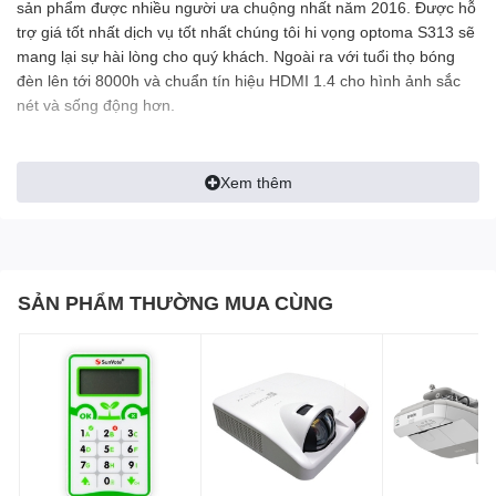
sản phẩm được nhiều người ưa chuộng nhất năm 2016. Được hỗ
trợ giá tốt nhất dịch vụ tốt nhất chúng tôi hi vọng optoma S313 sẽ
mang lại sự hài lòng cho quý khách. Ngoài ra với tuổi thọ bóng
đèn lên tới 8000h và chuẩn tín hiệu HDMI 1.4 cho hình ảnh sắc
nét và sống động hơn.
Máy chiếu Optoma S313
Xem thêm
.Công nghệ : DLP
Cường độ sáng: 3600 ANSI lumens
Độ tương phản:18.000:1
Độ phân giải thực: SVGA (800 x 600)
Số màu hiển thị: 1.07 tỷ màu
Khoảng cách chiếu: 1.2- 10m
SẢN PHẨM THƯỜNG MUA CÙNG
Kích cỡ hình ảnh chiếu: 22.9 đến 299 inches
Cổng kết nối: HDMI v1.4a, VGA in x 2, VGA Out x1, S-Video x 1,
Composite Video x 1, Audio Input x 2, Audio output x 1, RS-232 x
1, USB Type B x 1,
USB Type A ( Provide USB power charging ; 5V,1A ) x 1
Tương thích máy tính :UXGA, SXGA+,SXGA ,SVGA,VGA
Compression, VESA standards, PC & Macintosh compatible
Tương thích nguồn video: HDTV (720p,1080i/p), SDTV
(480i/p,576i/p), Full NTSC, PAL PAL-M, PAL-N, SECAM