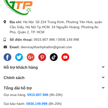
Kích thước (Dày/rộng/cao) 319 x 229 x 89 mm
Độ ồn 29dB
Chình cân hình ± 40° Chiều dọc
Nhiệt độ hoạt động 5° đến 35°C
Địa chỉ:
Hà Nội: Số 224 Trung Kính, Phường Yên Hoà, quận
Nguồn điện Xoay chiều AC 100 ~ 240V± 10%, 50/60Hz
Cầu Giấy, Hà Nội Tp.HCM: 24 Nguyễn Hoàng, Phường An
Công suất tiêu thụ 225W Chế độ sáng < 0.5W Chế độ Standby,
Phú. Quận 2, TP. HCM
191W Chế độ Eco
Số điện thoại:
0915.807.986
/
0936.149.998
Phụ kiện đi kèm Dây nguồn, dây tin hiệu, điều khiển, pin điều
khiển, HDSD
Email:
dienmaythanhphathn@gmail.com
Bóng đèn thay thế ---
Trình chiếu không dây Tùy chọn
Xuất xứ: Trung Quốc
Hỗ trợ khách hàng
Bảo hành: 24 tháng cho máy, 1 năm hoặc 1000h cho bóng đèn
tùy théo điều kiện nào đến trước.
Chính sách
Tổng đài hỗ trợ
Máy chiếu Optoma S315
Gọi mua hàng:
0915.807.986
(8h-20h)
Gọi bảo hành:
0936.149.998
(8h-20h)