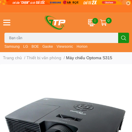
0
0
Samsung
LG
BOE
Gaoke
Viewsonic
Horion
Trang chủ
/
Thiết bị văn phòng
/
Máy chiếu Optoma S315