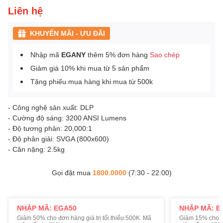
Liên hệ
KHUYẾN MÃI - ƯU ĐÃI
Nhập mã
EGANY
thêm 5% đơn hàng
Sao chép
Giảm giá 10% khi mua từ 5 sản phẩm
Tặng phiếu mua hàng khi mua từ 500k
- Công nghệ sản xuất: DLP
- Cường độ sáng: 3200 ANSI Lumens
- Độ tương phản: 20,000:1
- Độ phân giải: SVGA (800x600)
- Cân nặng: 2.5kg
Gọi đặt mua
1800.0000
(7:30 - 22:00)
NHẬP MÃ: EGA50
NHẬP MÃ: E
Giảm 50% cho đơn hàng giá trị tối thiểu 500K. Mã
Giảm 15% cho đơ