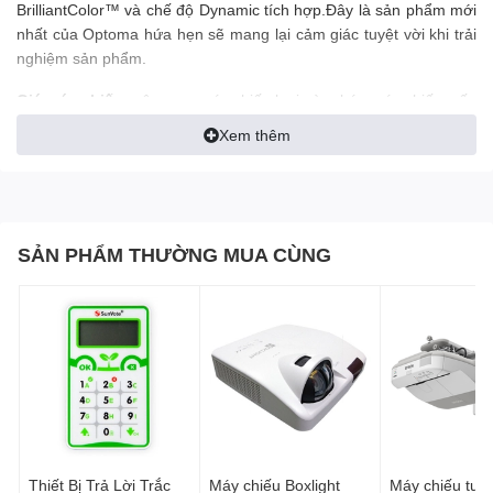
BrilliantColor™ và chế độ Dynamic tích hợp.
Đây là sản phẩm mới
nhất của Optoma hứa hẹn sẽ mang lại cảm giác tuyệt vời khi trải
nghiệm sản phẩm.
Giá máy chiếu
, nên mua máy chiếu loại nào, bán máy chiếu, cấu
hình máy chiếu, máy chiếu giá rẻ, máy chiếu gia đình, máy chiếu
Xem thêm
nét,
báo giá máy chiếu
, máy chiếu Projector
Máy chiếu Optoma S315
SẢN PHẨM THƯỜNG MUA CÙNG
Máy chiếu Optoma S315
Công nghệ hiển thị Texas Instruments DLP® technology / 0.55”
SVGA DMD Chip
Độ phân giải tự nhiên SVGA 800x600
Độ sáng 3200 ANSI Lumens
Độ tương phản 20,000:1
Tuổi thọ bóng đèn 6500 giờ
Tỷ lệ chiếu 1.95 ~ 2.15 :1
Khoảng cách chiếu 1m ~ 12m
Thiết Bị Trả Lời Trắc
Máy chiếu Boxlight
Máy chiếu tươ
Kích cỡ hình ảnh chiếu 22.9" - 299" Diagonal 4:3