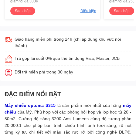
giảm tối đa 300K
giảm tối đa 250
Sao chép
Điều kiện
Sao chép
Giao hàng miễn phí trong 24h (chỉ áp dụng khu vực nội
thành)
Trả góp lãi suất 0% qua thẻ tín dụng Visa, Master, JCB
Đổi trả miễn phí trong 30 ngày
ĐẶC ĐIỂM NỔI BẬT
Máy chiếu optoma
S315
là sản phẩm mới nhất của hãng
máy
chiếu
của Mỹ, Phù hợp với các phòng hội họp và lớp học từ 20 -
50m2. Cường độ sáng 3200 Ansi Lumens cùng độ tương phản
20,000:1 cho phép bạn trình chiếu hình ảnh tươi sáng, rõ nét
từng ký tự, chi tiết với màu sắc rực rỡ bởi công nghệ DLP®,