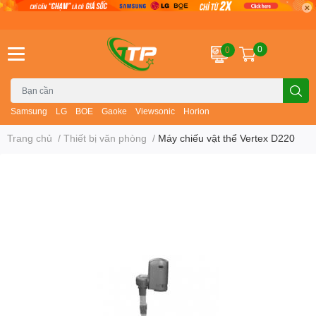
0
0
Samsung
LG
BOE
Gaoke
Viewsonic
Horion
Trang chủ
/
Thiết bị văn phòng
/
Máy chiếu vật thể Vertex D220