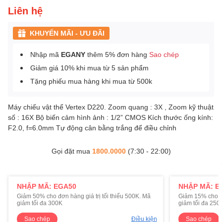
Liên hệ
KHUYẾN MÃI - ƯU ĐÃI
Nhập mã
EGANY
thêm 5% đơn hàng
Sao chép
Giảm giá 10% khi mua từ 5 sản phẩm
Tặng phiếu mua hàng khi mua từ 500k
Máy chiếu vật thể Vertex D220. Zoom quang : 3X , Zoom kỹ thuật
số : 16X Bộ biến cảm hình ảnh : 1/2” CMOS Kích thước ống kính:
F2.0, f=6.0mm Tự động cân bằng trắng để điều chỉnh
Gọi đặt mua
1800.0000
(7:30 - 22:00)
NHẬP MÃ: EGA50
NHẬP MÃ: E
Giảm 50% cho đơn hàng giá trị tối thiểu 500K. Mã
Giảm 15% cho đơ
giảm tối đa 300K
giảm tối đa 250
Sao chép
Điều kiện
Sao chép