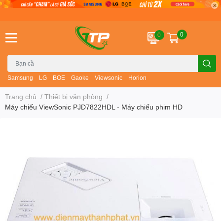
0
0
Samsung
LG
BOE
Gaoke
Viewsonic
Horion
Trang chủ
/
Thiết bị văn phòng
/
Máy chiếu ViewSonic PJD7822HDL - Máy chiếu phim HD