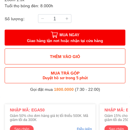
Tuổi thọ bóng đèn: 8.000h
Số lượng:
MUA NGAY
Giao hàng tận nơi hoặc nhận tại cửa hàng
THÊM VÀO GIỎ
MUA TRẢ GÓP
Duyệt hồ sơ trong 5 phút
Gọi đặt mua
1800.0000
(7:30 - 22:00)
NHẬP MÃ: EGA50
NHẬP MÃ: E
Giảm 50% cho đơn hàng giá trị tối thiểu 500K. Mã
Giảm 15% cho đơ
giảm tối đa 300K
giảm tối đa 250
Sao chép
Điều kiện
Sao chép