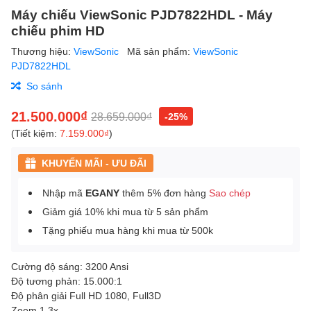
Máy chiếu ViewSonic PJD7822HDL - Máy
chiếu phim HD
Thương hiệu:
ViewSonic
Mã sản phẩm:
ViewSonic
PJD7822HDL
So sánh
21.500.000₫
28.659.000₫
-25%
(Tiết kiệm:
7.159.000₫
)
KHUYẾN MÃI - ƯU ĐÃI
Nhập mã
EGANY
thêm 5% đơn hàng
Sao chép
Giảm giá 10% khi mua từ 5 sản phẩm
Tặng phiếu mua hàng khi mua từ 500k
Cường độ sáng: 3200 Ansi
Độ tương phản: 15.000:1
Độ phân giải Full HD 1080, Full3D
Zoom 1.3x