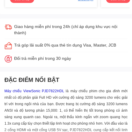
Giao hàng miễn phí trong 24h (chỉ áp dụng khu vực nội
thành)
Trả góp lãi suất 0% qua thẻ tín dụng Visa, Master, JCB
Đổi trả miễn phí trong 30 ngày
ĐẶC ĐIỂM NỔI BẬT
Máy chiếu ViewSonic PJD7822HDL
là máy chiếu phim cho gia đình mới
nhất có độ phân giải Full HD với cường độ sáng 3200 lumens cho việc giải
trí với trong ngôi nhà của bạn. Được trang bị cường độ sáng 3200 lumens
ANSI và độ tương phản 15,000: 1, có thể hiển thị tốt trong phòng có ánh
sáng xung quanh cao. Ngoài ra, một thấu kính ngắn với zoom quang học
1.3x cung cấp tùy chọn thiết lập linh hoạt cho phòng nhỏ hơn. Với đầu vào là
2 cổng HDMI và một cổng USB 5V sạc, PJD7822HDL cung cấp kết nối linh