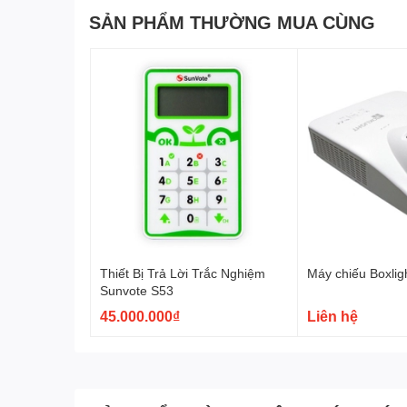
SẢN PHẨM THƯỜNG MUA CÙNG
Thiết Bị Trả Lời Trắc Nghiệm
Máy chiếu Boxli
Sunvote S53
45.000.000₫
Liên hệ
Thông số kỹ thuật
Máy chiếu Vivitek
D553
Công nghệ : DLP® BrilliantColor™ Technology
Cường độ sáng : 3300 Ansilumen
Độ tương phản : 20000:1