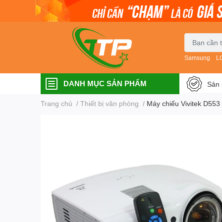
Samsung
L
DANH MỤC SẢN PHẨM
Sản 
Trang chủ
/
Thiết bị văn phòng
/
Máy chiếu Vivitek D553