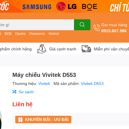
Gọi mua hàng
0915.807.986
G
BOE
Gaoke
Viewsonic
Horion
phẩm chính hãng
Giá cạnh tranh
Miễn phí vận chuy
Máy chiếu Vivitek D553
Thương hiệu:
Vivitek
Mã sản phẩm:
Vivitek D553
So sánh
Liên hệ
KHUYẾN MÃI - ƯU ĐÃI