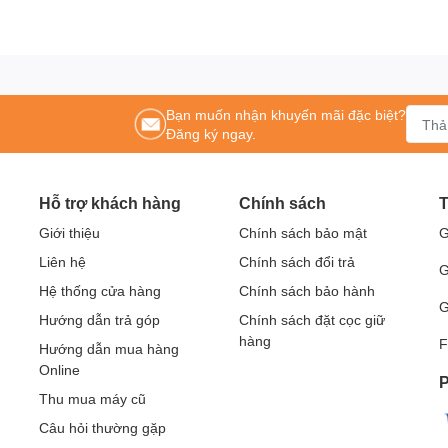
Bạn muốn nhận khuyến mãi đặc biệt?
Đăng ký ngay.
Hỗ trợ khách hàng
Chính sách
T
o Mode)
Giới thiệu
Chính sách bảo mật
G
Liên hệ
Chính sách đổi trả
G
Hệ thống cửa hàng
Chính sách bảo hành
20p, 1080i/p), NTSC (M, 3.58/4.43 MHz), PAL (B, D, G, H, I, M, N)
G
Hướng dẫn trả góp
Chính sách đặt cọc giữ
dio-In(RCA), VGA-Out, Audio-Out (Mini-Jack), RS-232, Mini-USB
hàng
F
Hướng dẫn mua hàng
Online
P
Thu mua máy cũ
Câu hỏi thường gặp
 tùy theo điều kiện nào đến trước