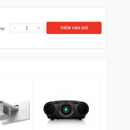
ng:
THÊM VÀO GIỎ
ng minh, bục giảng thông minh.