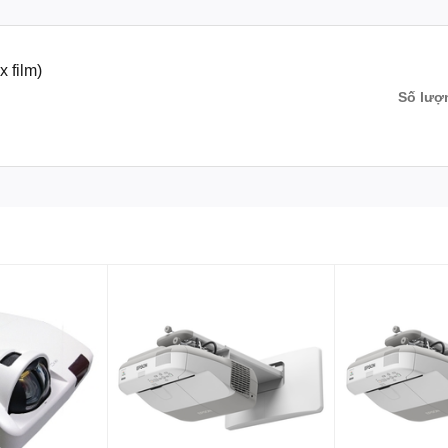
 film)
Số lượ
, Màn hình tương tác thông minh, bảng tương tác thông minh, Khung tương tác thô
otion Magix, PKLNS..
n phẩm chính hãng – Dịch vụ nhanh nhất
ên hệ:
0243.765.8333
/
0915.807.986