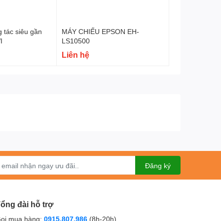
 tác siêu gần
MÁY CHIẾU EPSON EH-
I
LS10500
Liên hệ
Đăng ký
ổng đài hỗ trợ
ọi mua hàng:
0915.807.986
(8h-20h)