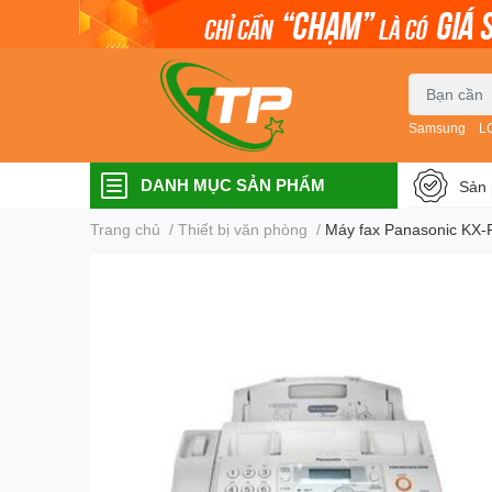
Samsung
L
DANH MỤC SẢN PHẨM
Sản 
Trang chủ
/
Thiết bị văn phòng
/
Máy fax Panasonic KX-F