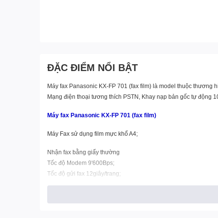
ĐẶC ĐIỂM NỔI BẬT
Máy fax Panasonic KX-FP 701
(fax film) là model thuộc thương 
Mạng điện thoại tương thích PSTN, Khay nạp bản gốc tự động 10
Máy fax Panasonic KX-FP 701 (fax film)
Máy Fax sử dụng film mực khổ A4;
Nhận fax bằng giấy thường
Tốc độ Modem 9'600Bps;
Tốc độ gửi fax 12giây/trang;
Mạng điện thoại tương thích PSTN;
Khay nạp bản gốc tự động 10 tờ;
Bộ nhớ nhận fax 28 trang;
Bộ nhớ gửi fax 25 trang;