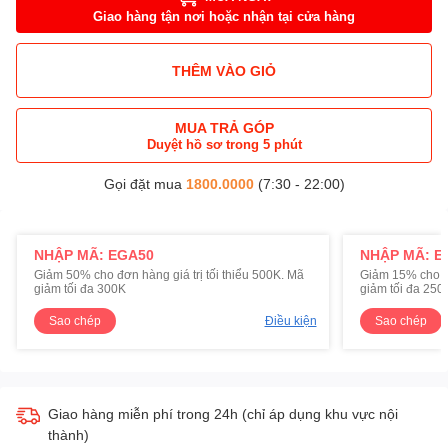
Giao hàng tận nơi hoặc nhận tại cửa hàng
THÊM VÀO GIỎ
MUA TRẢ GÓP
Duyệt hồ sơ trong 5 phút
Gọi đặt mua
1800.0000
(7:30 - 22:00)
NHẬP MÃ: EGA50
NHẬP MÃ: E
Giảm 50% cho đơn hàng giá trị tối thiểu 500K. Mã
Giảm 15% cho đơ
giảm tối đa 300K
giảm tối đa 250
Sao chép
Điều kiện
Sao chép
Giao hàng miễn phí trong 24h (chỉ áp dụng khu vực nội
thành)