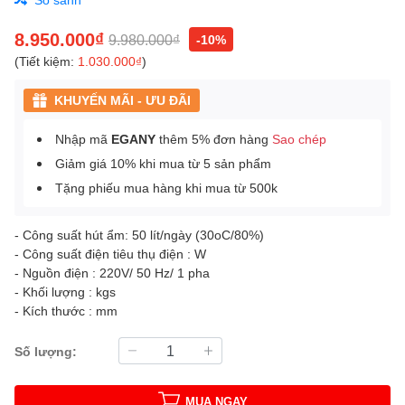
8.950.000₫
9.980.000₫
-10%
(Tiết kiệm:
1.030.000₫
)
KHUYẾN MÃI - ƯU ĐÃI
Nhập mã
EGANY
thêm 5% đơn hàng
Sao chép
Giảm giá 10% khi mua từ 5 sản phẩm
Tặng phiếu mua hàng khi mua từ 500k
- Công suất hút ẩm: 50 lít/ngày (30oC/80%)
- Công suất điện tiêu thụ điện : W
- Nguồn điện : 220V/ 50 Hz/ 1 pha
- Khối lượng : kgs
- Kích thước : mm
Số lượng:
MUA NGAY