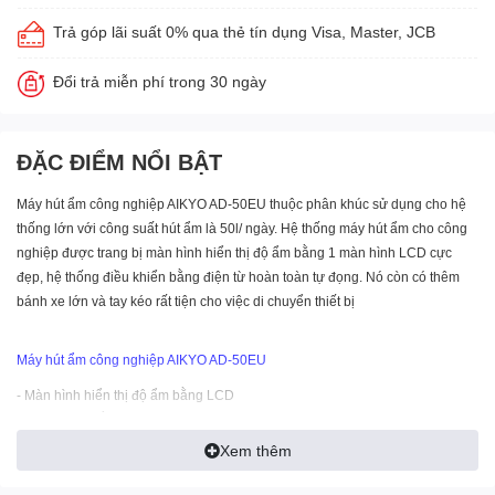
Trả góp lãi suất 0% qua thẻ tín dụng Visa, Master, JCB
Đổi trả miễn phí trong 30 ngày
ĐẶC ĐIỂM NỔI BẬT
Máy hút ẩm công nghiệp AIKYO AD-50EU thuộc phân khúc sử dụng cho hệ
thống lớn với công suất hút ẩm là 50l/ ngày. Hệ thống máy hút ẩm cho công
nghiệp được trang bị màn hình hiển thị độ ẩm bằng 1 màn hình LCD cực
đẹp, hệ thống điều khiển bằng điện từ hoàn toàn tự đọng. Nó còn có thêm
bánh xe lớn và tay kéo rất tiện cho việc di chuyển thiết bị
Máy hút ẩm công nghiệp AIKYO AD-50EU
- Màn hình hiển thị độ ẩm bằng LCD
- Điều khiển bằng điện tử hoàn toàn.
- Thuận tiện trong di chuyển với bánh xe lớn và tay
Xem thêm
kéo
Thông số kỹ thuật :