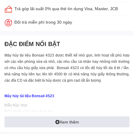
Trả góp lãi suất 0% qua thẻ tín dụng Visa, Master, JCB
Đổi trả miễn phí trong 30 ngày
ĐẶC ĐIỂM NỔI BẬT
Máy hủy tài liệu Bonsaii 4S23 được thiết kế nhỏ gọn, linh hoạt rất phù hợp
với các văn phòng vừa và nhỏ, các nhu cầu cá nhân hay những môi trường
có nhu cầu hủy giấy vừa phải. Bonsaii 4S23 có tốc độ hủy tối đa 8 tờ / lần.
khả năng hủy liên tục lên tới 4500 tờ có khả năng hủy giấy thông thường,
các đĩa CD và đặc biệt là hủy được cả gim cad rất ấn tượng
Máy hủy tài liệu Bonsaii 4S23
Kiểu hủy: Vụn
Điều khiển cảm ứng chạm tay
Công xuất hủy tối đa: 8 tờ/ 1 lần
Xem thêm
- Chức năng xóa: giấy/CD/thẻ cad/gim
- Kích cỡ sợi hủy: 2x10( mm)