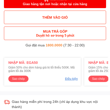
Giao hàng tận nơi hoặc nhận tại cửa hàng
THÊM VÀO GIỎ
MUA TRẢ GÓP
Duyệt hồ sơ trong 5 phút
Gọi đặt mua
1800.0000
(7:30 - 22:00)
NHẬP MÃ: EGA50
NHẬP MÃ: E
Giảm 50% cho đơn hàng giá trị tối thiểu 500K. Mã
Giảm 15% cho đơ
giảm tối đa 300K
giảm tối đa 250
Sao chép
Điều kiện
Sao chép
Giao hàng miễn phí trong 24h (chỉ áp dụng khu vực nội
thành)