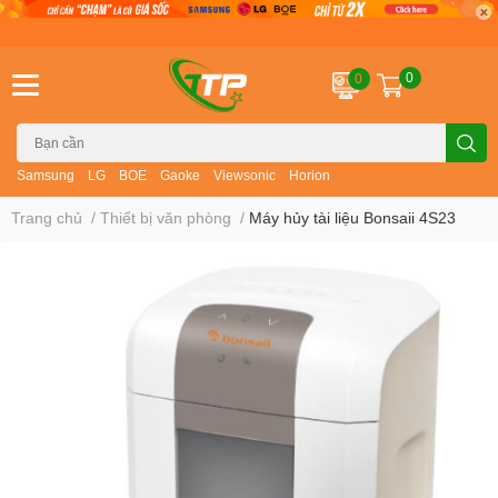
0
0
Samsung
LG
BOE
Gaoke
Viewsonic
Horion
Trang chủ
/
Thiết bị văn phòng
/
Máy hủy tài liệu Bonsaii 4S23