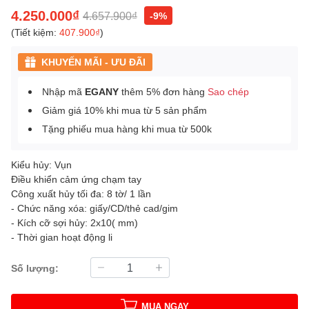
4.250.000₫
4.657.900₫
-9%
(Tiết kiệm:
407.900₫
)
KHUYẾN MÃI - ƯU ĐÃI
Nhập mã
EGANY
thêm 5% đơn hàng
Sao chép
Giảm giá 10% khi mua từ 5 sản phẩm
Tặng phiếu mua hàng khi mua từ 500k
Kiểu hủy: Vụn
Điều khiển cảm ứng chạm tay
Công xuất hủy tối đa: 8 tờ/ 1 lần
- Chức năng xóa: giấy/CD/thẻ cad/gim
- Kích cỡ sợi hủy: 2x10( mm)
- Thời gian hoạt động li
Số lượng:
MUA NGAY