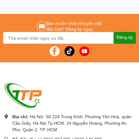
Chúng tôi cam kết mang lại cho khách hàng :
Giá tốt nhất – Sản phẩm chính
hãng – Dịch vụ nhanh nhất
Để được tư vấn lắp đặt và sử dụng sản phẩm Quý khách hàng liên
Bạn muốn nhận khuyến mãi
hệ:
0243.765.8333/0915.807.986
đặc biệt? Đăng ký ngay.
Máy hủy tài liệu hãng -
Máy hủy tài liệu giá rẻ
nhất tại Toàn Quốc.
Đăng ký
Địa chỉ:
Hà Nội: Số 224 Trung Kính, Phường Yên Hoà, quận
Cầu Giấy, Hà Nội Tp.HCM: 24 Nguyễn Hoàng, Phường An
Phú. Quận 2, TP. HCM