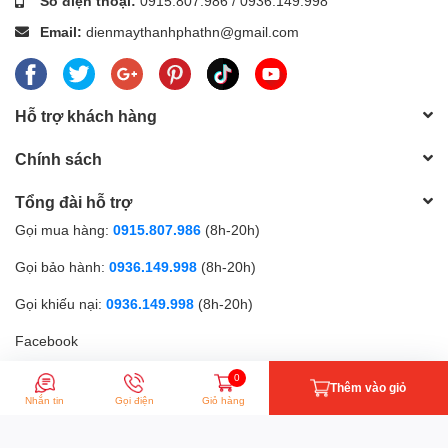
Số điện thoại:
0915.807.986
/
0936.149.998
Email:
dienmaythanhphathn@gmail.com
Hỗ trợ khách hàng
Chính sách
Tổng đài hỗ trợ
Gọi mua hàng:
0915.807.986
(8h-20h)
Gọi bảo hành:
0936.149.998
(8h-20h)
Gọi khiếu nại:
0936.149.998
(8h-20h)
Facebook
0
Thêm vào giỏ
Phương thức thanh toán
Nhắn tin
Gọi điện
Giỏ hàng