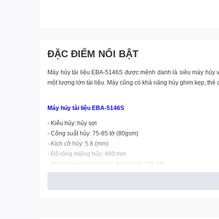
ĐẶC ĐIỂM NỔI BẬT
Máy hủy tài liệu EBA-5146S được mệnh danh là siêu máy hủy với 
một lượng lớn tài liệu. Máy cũng có khả năng hủy ghim kẹp, thẻ
Máy hủy tài liệu EBA-5146S
- Kiểu hủy: hủy sợi
- Công suất hủy: 75-85 tờ (80gsm)
- Kích cỡ hủy: 5.8 (mm)
- Độ rộng miệng hủy: 460 mm
- Khả năng hủy: hủy giấy, thẻ Credit, CD, FD
- Thể tích thùng chứa: 230 lít
- Kích cỡ máy: 740 x 765 x 1700 (mm)
- Trọng lượng: 256 Kg
- Xuất xứ: Đức