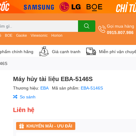
Gọi mua hàng
0915.807.986
G
BOE
Gaoke
Viewsonic
Horion
phẩm chính hãng
Giá cạnh tranh
Miễn phí vận chuy
146S
Máy hủy tài liệu EBA-5146S
Thương hiệu:
EBA
Mã sản phẩm:
EBA-5146S
So sánh
Liên hệ
KHUYẾN MÃI - ƯU ĐÃI