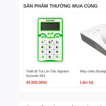
SẢN PHẨM THƯỜNG MUA CÙNG
Công Ty Cổ Phần Thiết Bị DNC
phân phối chính thức Máy chiếu
Với các thương hiệu nổi tiếng như
:
Gaoke, PK Pro, Boxlight, M
Chúng tôi cam kết mang lại cho khách hàng :
Giá tốt nhất – Sả
Để được tư vấn lắp đặt và sử dụng sản phẩm Quý khách hàng li
Máy hủy tài liệu hãng -
Máy hủy tài liệu giá rẻ
nhất tại Toàn Quố
Thiết Bị Trả Lời Trắc Nghiệm
Máy chiếu Boxli
Sunvote S53
45.000.000₫
Liên hệ