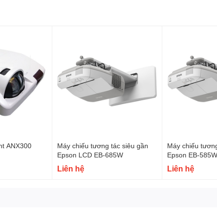
, Màn hình tương tác thông minh, bảng tương tác thông minh, Khung tương tác thô
otion Magix, PKLNS..
n phẩm chính hãng – Dịch vụ nhanh nhất
ên hệ:
0243.765.8333/0915.807.986
c.
ght ANX300
Máy chiếu tương tác siêu gần
Máy chiếu tương
Epson LCD EB-685W
Epson EB-585W
Liên hệ
Liên hệ