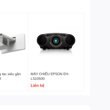
ng minh, bục giảng thông minh.
 tác siêu gần
MÁY CHIẾU EPSON EH-
I
LS10500
Liên hệ