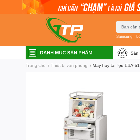
Samsung
L
DANH MỤC SẢN PHẨM
Sản 
Trang chủ
/
Thiết bị văn phòng
/
Máy hủy tài liệu EBA-5