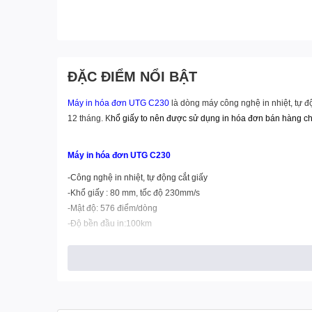
ĐẶC ĐIỂM NỔI BẬT
Máy in hóa đơn UTG C230
là dòng máy công nghệ in nhiệt, tự đ
12 tháng. K
hổ giấy to nên được sử dụng in hóa đơn bán hàng chủ 
Máy in hóa đơn UTG C230
-Công nghệ in nhiệt, tự động cắt giấy
-Khổ giấy : 80 mm, tốc độ 230mm/s
-Mật độ: 576 điểm/dòng
-Độ bền đầu in:100km
-Giao tiếp: USB, RS 232
- Xuất xứ: Đài loan
- Bảo hành: 12 tháng chính hãng