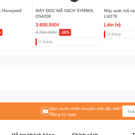
 Honeywell
MÁY ĐỌC MÃ VẠCH SYMBOL
Máy quét mã vạ
DS4208
LI4278
3.600.000₫
Liên hệ
4.250.000₫
%
-16%
12 tháng
12 tháng
Bạn muốn nhận khuyến mãi đặc biệt?
Đăng ký ngay.
Hỗ trợ khách hàng
Chính sách
T