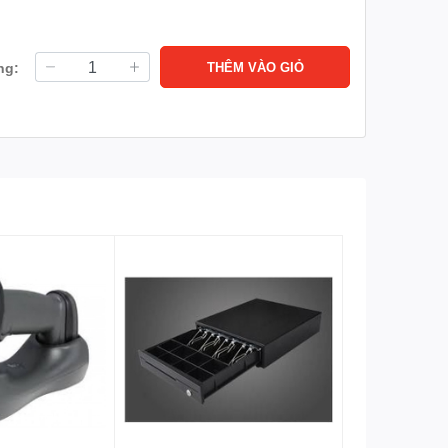
ng minh, bục giảng thông minh.
ng:
THÊM VÀO GIỎ