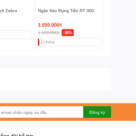
ch Zebra
Ngăn Kéo Đựng Tiền RT 300
1.050.000₫
1.500.000₫
-30%
12 tháng
Đăng ký
ổng đài hỗ trợ