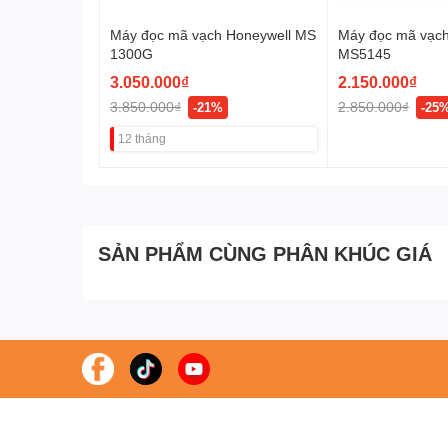
Máy đọc mã vạch Honeywell MS
Máy đọc mã vạch
1300G
MS5145
3.050.000₫
2.150.000₫
3.850.000₫
2.850.000₫
-21%
-25
12 tháng
SẢN PHẨM CÙNG PHÂN KHÚC GIÁ