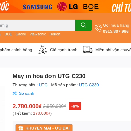
Gọi mua hàng
0915.807.986
G
BOE
Gaoke
Viewsonic
Horion
phẩm chính hãng
Giá cạnh tranh
Miễn phí vận chuy
Máy in hóa đơn UTG C230
Thương hiệu:
UTG
Mã sản phẩm:
UTG C230
So sánh
2.780.000₫
2.950.000₫
-6%
(Tiết kiệm:
170.000₫
)
KHUYẾN MÃI - ƯU ĐÃI