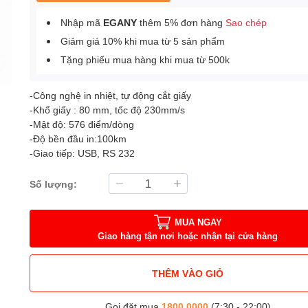
Nhập mã
EGANY
thêm 5% đơn hàng
Sao chép
Giảm giá 10% khi mua từ 5 sản phẩm
Tặng phiếu mua hàng khi mua từ 500k
-Công nghệ in nhiệt, tự động cắt giấy
-Khổ giấy : 80 mm, tốc độ 230mm/s
-Mật độ: 576 điểm/dòng
-Độ bền đầu in:100km
-Giao tiếp: USB, RS 232
Số lượng:
MUA NGAY
Giao hàng tận nơi hoặc nhận tại cửa hàng
THÊM VÀO GIỎ
Gọi đặt mua
1800.0000
(7:30 - 22:00)