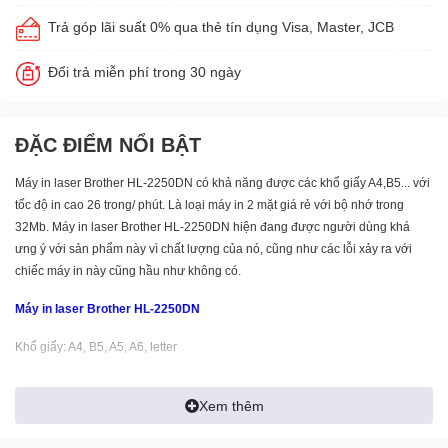
Trả góp lãi suất 0% qua thẻ tín dụng Visa, Master, JCB
Đổi trả miễn phí trong 30 ngày
ĐẶC ĐIỂM NỔI BẬT
Máy in laser Brother HL-2250DN
có khả năng được các khổ giấy A4,B5... với
tốc độ in cao 26 trong/ phút. Là loại máy in 2 mặt giá rẻ với bộ nhớ trong
32Mb.
Máy in laser Brother HL-2250DN
hiện đang được người dùng khá
ưng ý với sản phẩm này vì chất lượng của nó, cũng như các lỗi xảy ra với
chiếc máy in này cũng hầu như không có.
Máy in laser Brother HL-2250DN
Khổ giấy: A4, B5, A5, A6, letter
Tốc độ in: 26 tr/phút
Xem thêm
Độ phân giải: 2400x600 dpi (HQ1200)