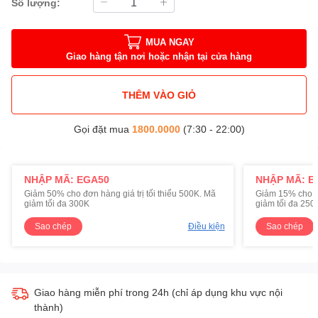
Số lượng:
MUA NGAY
Giao hàng tận nơi hoặc nhận tại cửa hàng
THÊM VÀO GIỎ
Gọi đặt mua
1800.0000
(7:30 - 22:00)
NHẬP MÃ: EGA50
NHẬP MÃ: E
Giảm 50% cho đơn hàng giá trị tối thiểu 500K. Mã
Giảm 15% cho đơ
giảm tối đa 300K
giảm tối đa 250
Sao chép
Điều kiện
Sao chép
Giao hàng miễn phí trong 24h (chỉ áp dụng khu vực nội
thành)