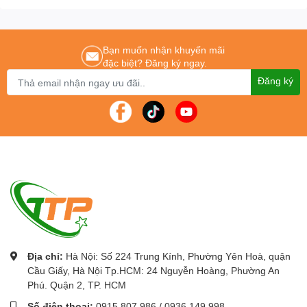
Chúng tôi cam kết mang lại cho khách hàng :
Giá tốt nhất – Sản phẩm chính
hãng – Dịch vụ nhanh nhất
Để được tư vấn lắp đặt và sử dụng sản phẩm Quý khách hàng liên
Bạn muốn nhận khuyến mãi
hệ:
0243.765.8333
/
0915.807.986
đặc biệt? Đăng ký ngay.
Cung cấp máy in giá rẻ trên toàn quốc
Đăng ký
Địa chỉ:
Hà Nội: Số 224 Trung Kính, Phường Yên Hoà, quận
Cầu Giấy, Hà Nội Tp.HCM: 24 Nguyễn Hoàng, Phường An
Phú. Quận 2, TP. HCM
Số điện thoại:
0915.807.986
/
0936.149.998