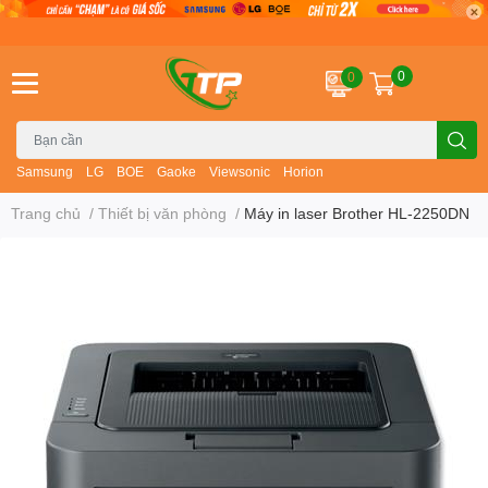
0
0
Samsung
LG
BOE
Gaoke
Viewsonic
Horion
Trang chủ
/
Thiết bị văn phòng
/
Máy in laser Brother HL-2250DN