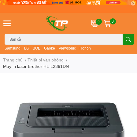
0
0
Samsung
LG
BOE
Gaoke
Viewsonic
Horion
Trang chủ
/
Thiết bị văn phòng
/
Máy in laser Brother HL-L2361DN