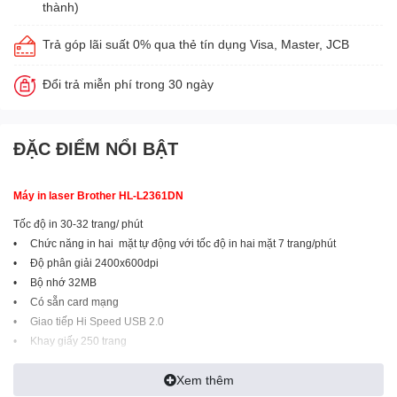
thành)
Trả góp lãi suất 0% qua thẻ tín dụng Visa, Master, JCB
Đổi trả miễn phí trong 30 ngày
ĐẶC ĐIỂM NỔI BẬT
Máy in laser Brother HL-L2361DN
Tốc độ in 30-32 trang/ phút
• Chức năng in hai mặt tự động với tốc độ in hai mặt 7 trang/phút
• Độ phân giải 2400x600dpi
• Bộ nhớ 32MB
• Có sẵn card mạng
• Giao tiếp Hi Speed USB 2.0
• Khay giấy 250 trang
• Chế độ tiết kiệm điện 0.5W (chế độ ngủ)
Xem thêm
Sử dụng : Mực TN-2385 ( 2.600 trang A4)