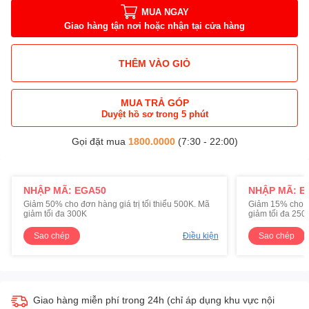
MUA NGAY
Giao hàng tận nơi hoặc nhận tại cửa hàng
THÊM VÀO GIỎ
MUA TRẢ GÓP
Duyệt hồ sơ trong 5 phút
Gọi đặt mua
1800.0000
(7:30 - 22:00)
NHẬP MÃ: EGA50
NHẬP MÃ: E
Giảm 50% cho đơn hàng giá trị tối thiểu 500K. Mã
Giảm 15% cho đơ
giảm tối đa 300K
giảm tối đa 250
Sao chép
Điều kiện
Sao chép
Giao hàng miễn phí trong 24h (chỉ áp dụng khu vực nội